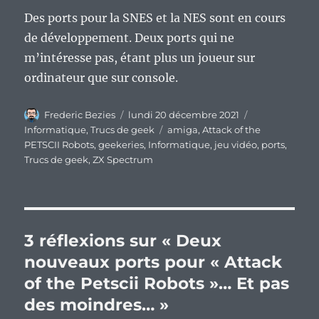
Des ports pour la SNES et la NES sont en cours
de développement. Deux ports qui ne
m’intéresse pas, étant plus un joueur sur
ordinateur que sur console.
Auteur
Publié
Catégories
Frederic Bezies
lundi 20 décembre 2021
le
Étiquettes
Informatique
,
Trucs de geek
amiga
,
Attack of the
PETSCII Robots
,
geekeries
,
Informatique
,
jeu vidéo
,
ports
,
Trucs de geek
,
ZX Spectrum
3 réflexions sur « Deux
nouveaux ports pour « Attack
of the Petscii Robots »… Et pas
des moindres… »