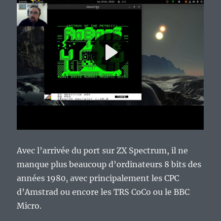
Avec l’arrivée du port sur ZX Spectrum, il ne
manque plus beaucoup d’ordinateurs 8 bits des
années 1980, avec principalement les CPC
d’Amstrad ou encore les TRS CoCo ou le BBC
Micro.