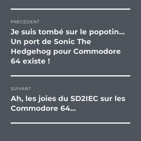
Navigation
PRÉCÉDENT
de
Je suis tombé sur le popotin…
Publication
précédente :
Un port de Sonic The
l’article
Hedgehog pour Commodore
64 existe !
SUIVANT
Ah, les joies du SD2IEC sur les
Publication
suivante :
Commodore 64…