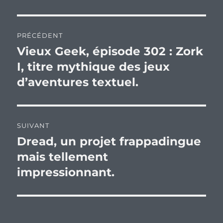
Navigation
PRÉCÉDENT
de
Vieux Geek, épisode 302 : Zork
Publication
précédente :
I, titre mythique des jeux
l’article
d’aventures textuel.
SUIVANT
Dread, un projet frappadingue
Publication
suivante :
mais tellement
impressionnant.