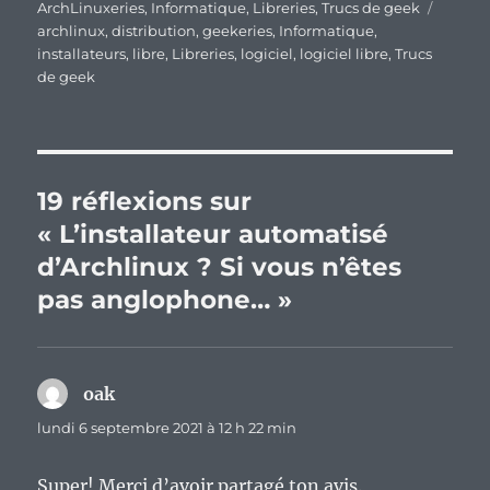
le
Étique
ArchLinuxeries
,
Informatique
,
Libreries
,
Trucs de geek
archlinux
,
distribution
,
geekeries
,
Informatique
,
installateurs
,
libre
,
Libreries
,
logiciel
,
logiciel libre
,
Trucs
de geek
19 réflexions sur
« L’installateur automatisé
d’Archlinux ? Si vous n’êtes
pas anglophone… »
oak
dit :
lundi 6 septembre 2021 à 12 h 22 min
Super! Merci d’avoir partagé ton avis.