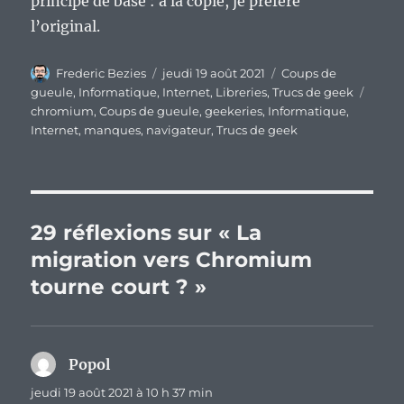
principe de base : à la copie, je préfère
l’original.
Auteur
Publié
Catégories
Frederic Bezies
jeudi 19 août 2021
Coups de
le
Étiqu
gueule
,
Informatique
,
Internet
,
Libreries
,
Trucs de geek
chromium
,
Coups de gueule
,
geekeries
,
Informatique
,
Internet
,
manques
,
navigateur
,
Trucs de geek
29 réflexions sur « La
migration vers Chromium
tourne court ? »
Popol
dit :
jeudi 19 août 2021 à 10 h 37 min