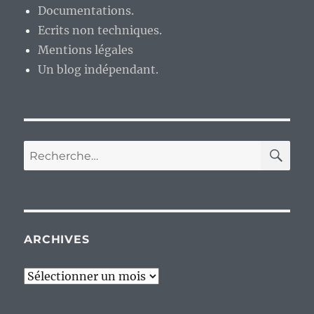
Documentations.
Ecrits non techniques.
Mentions légales
Un blog indépendant.
RE
Recherche
pour :
ARCHIVES
Archives