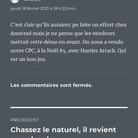
jeudi 18 février 2021 à 18 h 22 min
C’est clair qu’ils auraient pu faire un effort chez
Amstrad mais je ne pense que les vendeurs
mettait cette démo en avant. On nous a vendu
notre CPC, à la Noël 85, avec Harrier Attack. Qui
est un bon jeu.
Les commentaires sont fermés.
Navigation
PRÉCÉDENT
de
Chassez le naturel, il revient
Publication
précédente :