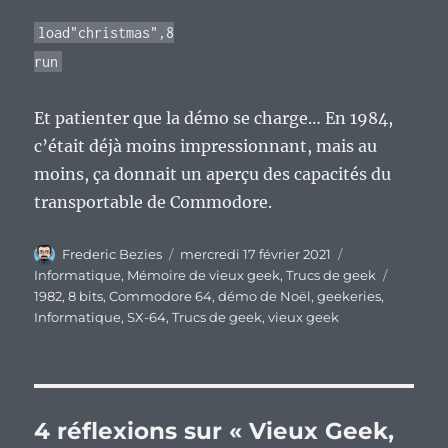
load"christmas",8
run
Et patienter que la démo se charge… En 1984,
c’était déjà moins impressionnant, mais au
moins, ça donnait un aperçu des capacités du
transportable de Commodore.
Auteur
Publié
Catégories
Frederic Bezies
mercredi 17 février 2021
le
Étiquett
Informatique
,
Mémoire de vieux geek
,
Trucs de geek
1982
,
8 bits
,
Commodore 64
,
démo de Noël
,
geekeries
,
Informatique
,
SX-64
,
Trucs de geek
,
vieux geek
4 réflexions sur « Vieux Geek,