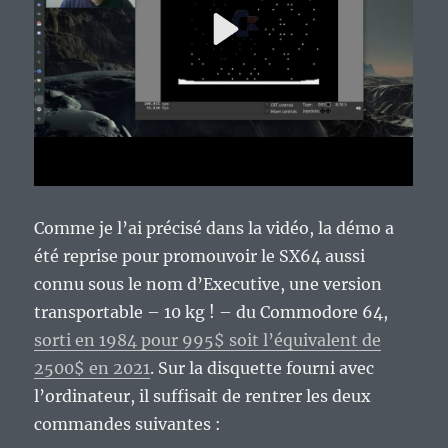
Comme je l’ai précisé dans la vidéo, la démo a
été reprise pour promouvoir le SX64 aussi
connu sous le nom d’Executive, une version
transportable – 10 kg ! – du Commodore 64,
sorti en 1984 pour 995$ soit l’équivalent de
2500$ en 2021
. Sur la disquette fourni avec
l’ordinateur, il suffisait de rentrer les deux
commandes suivantes :