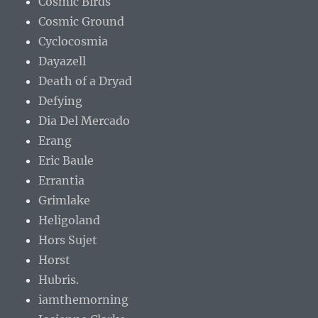
Cosmic Birds
Cosmic Ground
Cyclocosmia
Dayazell
Death of a Dryad
Defying
Dia Del Mercado
Erang
Eric Baule
Errantia
Grimlake
Heligoland
Hors Sujet
Horst
Hubris.
iamthemorning