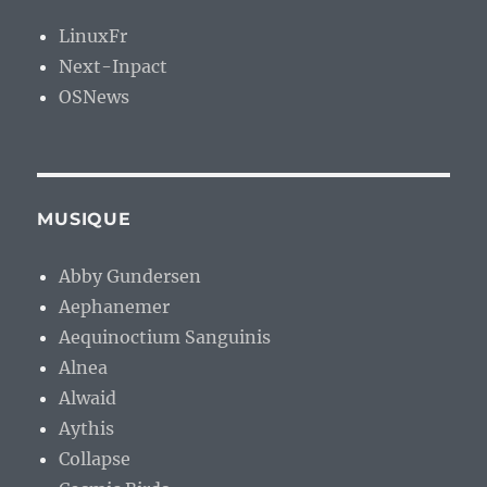
LinuxFr
Next-Inpact
OSNews
MUSIQUE
Abby Gundersen
Aephanemer
Aequinoctium Sanguinis
Alnea
Alwaid
Aythis
Collapse