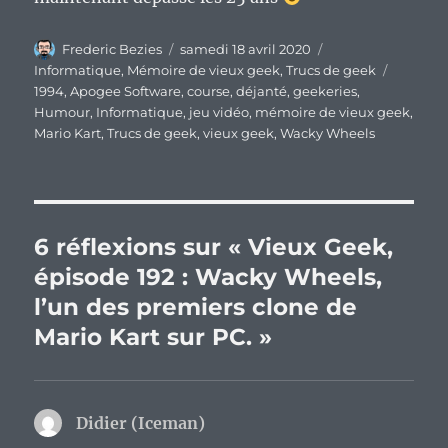
Auteur
Publié
Catégories
Frederic Bezies
samedi 18 avril 2020
le
Étiquett
Informatique
,
Mémoire de vieux geek
,
Trucs de geek
1994
,
Apogee Software
,
course
,
déjanté
,
geekeries
,
Humour
,
Informatique
,
jeu vidéo
,
mémoire de vieux geek
,
Mario Kart
,
Trucs de geek
,
vieux geek
,
Wacky Wheels
6 réflexions sur « Vieux Geek,
épisode 192 : Wacky Wheels,
l’un des premiers clone de
Mario Kart sur PC. »
Didier (Iceman)
dit :