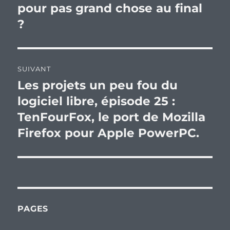
précédente :
pour pas grand chose au final
l’article
?
SUIVANT
Les projets un peu fou du
Publication
suivante :
logiciel libre, épisode 25 :
TenFourFox, le port de Mozilla
Firefox pour Apple PowerPC.
PAGES