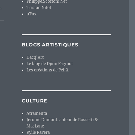
Philippe.Scoffoni.Net
.
Tristan Nitot
uTux
BLOGS ARTISTIQUES
Dacq'Art
Le blog de Djimi Fagniot
Les créations de Péhä.
CULTURE
Atramenta
Jérome Dumont, auteur de Rossetti &
MacLane
Kylie Ravera