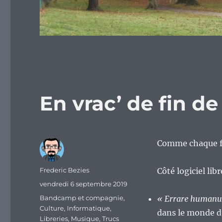
En vrac’ de fin d
Comme chaque fi
Auteur
Frederic Bezies
Côté logiciel lib
Publié
vendredi 6 septembre 2019
le
Catégories
Bandcamp et compagnie
,
« Errare humanum 
Culture
,
Informatique
,
dans le monde du
Libreries
,
Musique
,
Trucs