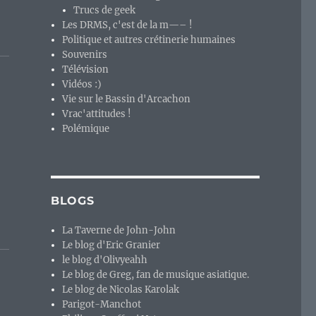
Trucs de geek
Les DRMS, c'est de la m—– !
Politique et autres crétinerie humaines
Souvenirs
Télévision
Vidéos :)
Vie sur le Bassin d'Arcachon
Vrac'attitudes !
Polémique
BLOGS
La Taverne de John-John
Le blog d'Eric Granier
le blog d'Olivyeahh
Le blog de Greg, fan de musique asiatique.
Le blog de Nicolas Karolak
Parigot-Manchot