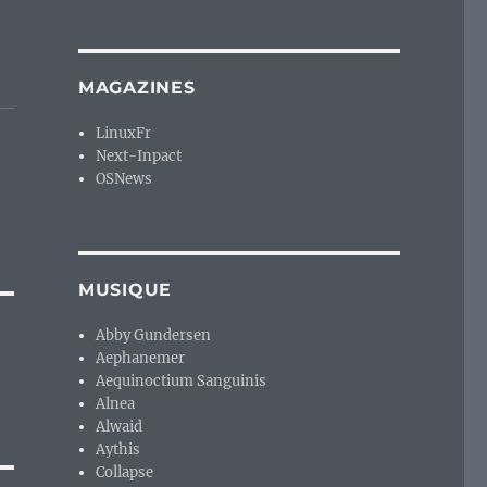
MAGAZINES
LinuxFr
Next-Inpact
OSNews
MUSIQUE
Abby Gundersen
Aephanemer
Aequinoctium Sanguinis
Alnea
Alwaid
Aythis
Collapse