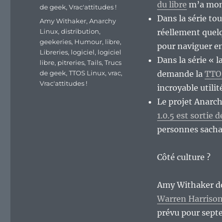
du libre
m’a mont
de geek
,
Vrac'attitudes !
Dans la série to
Étiquettes
Amy Withaker
,
Anarchy
Linux
,
distribution
,
réellement quel
geekeries
,
Humour
,
libre
,
pour naviguer e
Libreries
,
logiciel
,
logiciel
Dans la série « l
libre
,
pitreries
,
Tails
,
Trucs
de geek
,
TTOS Linux
,
vrac
,
demande la
TTO
Vrac'attitudes !
incroyable utilité
Le projet Anarch
1.0.5 est sortie
personnes sachant
Côté culture ?
Amy Withaker don
Warren Harriso
prévu pour sept