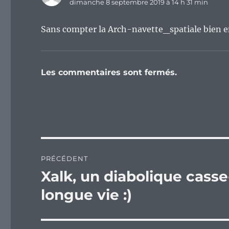
dimanche 8 septembre 2019 à 14 h 31 min
Sans compter la Arch-navette_spatiale bien en
Les commentaires sont fermés.
Navigation
PRÉCÉDENT
de
Xalk, un diabolique cass
Publication
précédente :
l’article
longue vie :)