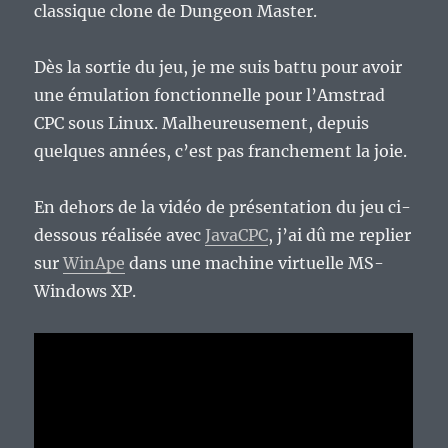
classique clone de Dungeon Master.
Dès la sortie du jeu, je me suis battu pour avoir
une émulation fonctionnelle pour l’Amstrad
CPC sous Linux. Malheureusement, depuis
quelques années, c’est pas franchement la joie.
En dehors de la vidéo de présentation du jeu ci-
dessous réalisée avec
JavaCPC
, j’ai dû me replier
sur
WinApe
dans une machine virtuelle MS-
Windows XP.