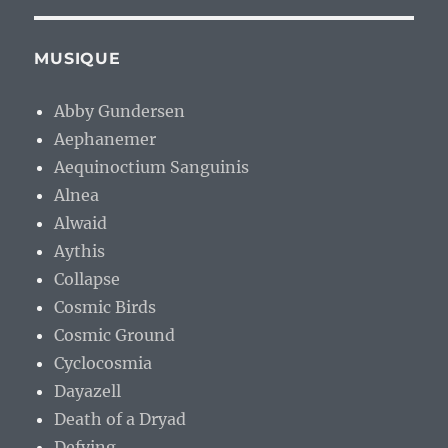
MUSIQUE
Abby Gundersen
Aephanemer
Aequinoctium Sanguinis
Alnea
Alwaid
Aythis
Collapse
Cosmic Birds
Cosmic Ground
Cyclocosmia
Dayazell
Death of a Dryad
Defying