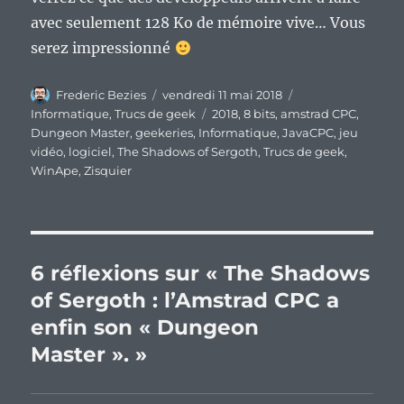
avec seulement 128 Ko de mémoire vive… Vous
serez impressionné
Auteur
Publié
Catégories
Frederic Bezies
vendredi 11 mai 2018
le
Étiquettes
Informatique
,
Trucs de geek
2018
,
8 bits
,
amstrad CPC
,
Dungeon Master
,
geekeries
,
Informatique
,
JavaCPC
,
jeu
vidéo
,
logiciel
,
The Shadows of Sergoth
,
Trucs de geek
,
WinApe
,
Zisquier
6 réflexions sur « The Shadows
of Sergoth : l’Amstrad CPC a
enfin son « Dungeon
Master ». »