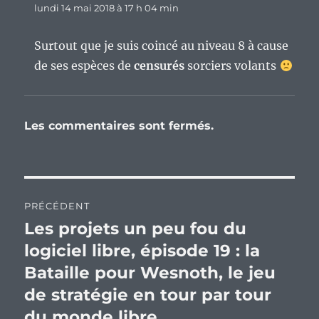
lundi 14 mai 2018 à 17 h 04 min
Surtout que je suis coincé au niveau 8 à cause
de ses espèces de
censurés
sorciers volants
Les commentaires sont fermés.
Navigation
PRÉCÉDENT
de
Les projets un peu fou du
Publication
précédente :
logiciel libre, épisode 19 : la
l’article
Bataille pour Wesnoth, le jeu
de stratégie en tour par tour
du monde libre.