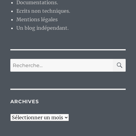
Documentations.
Ecrits non techniques.
Mentions légales
Un blog indépendant.
RE
Recherche
pour :
ARCHIVES
Archives