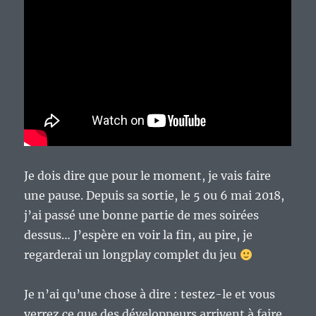
Je dois dire que pour le moment, je vais faire
une pause. Depuis sa sortie, le 5 ou 6 mai 2018,
j’ai passé une bonne partie de mes soirées
dessus… J’espère en voir la fin, au pire, je
regarderai un longplay complet du jeu
Je n’ai qu’une chose à dire : testez-le et vous
verrez ce que des développeurs arrivent à faire