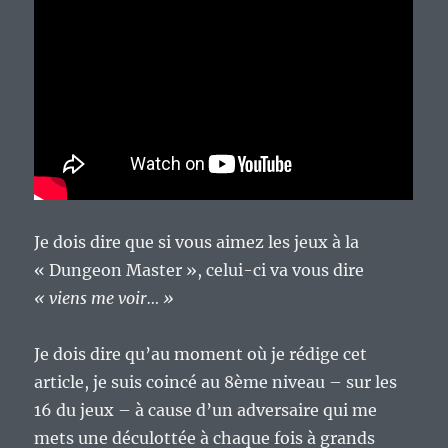
Je dois dire que si vous aimez les jeux à la
« Dungeon Master », celui-ci va vous dire
« viens me voir… »
Je dois dire qu’au moment où je rédige cet
article, je suis coincé au 8ème niveau – sur les
16 du jeux – à cause d’un adversaire qui me
mets une déculottée à chaque fois à grands