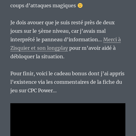
coups d’attaques magiques
Je dois avouer que je suis resté près de deux
jours sur le 5ème niveau, car j’avais mal
interprété le panneau d’information…
Merci à
Zisquier et son longplay
pour m’avoir aidé à
débloquer la situation.
Pour finir, voici le cadeau bonus dont j’ai appris
l’existence via les commentaires de la fiche du
jeu sur CPC Power…