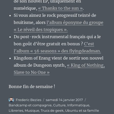
de son nouvel EP, uniquement en
numérique,
« Thanks to the sun »
.
Si vous aimez le rock progressif teinté de
bruitisme, alors
l’album éponyme du groupe
« Le réveil des tropiques ».
Du post-rock instrumental français qui a le
bon goût d’être gratuit en bonus ?
C’est
l’album « 56 seasons » des flyingdeadman.
Kingdom of Erang vient de sortir son nouvel
album de Dungeon synth,
« King of Nothing,
Slave to No One »
Bonne fin de semaine !
Auteur
Publié
Catégories
Frederic Bezies
samedi 14 janvier 2017
le
Bandcamp et compagnie
,
Culture
,
Informatique
,
Libreries
,
Musique
,
Trucs de geek
,
Ubuntu et sa famille