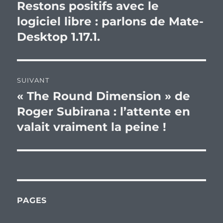
de
Restons positifs avec le
Publication
précédente :
logiciel libre : parlons de Mate-
l’article
Desktop 1.17.1.
SUIVANT
« The Round Dimension » de
Publication
suivante :
Roger Subirana : l’attente en
valait vraiment la peine !
PAGES