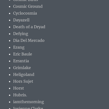
Cosmic Ground
Cyclocosmia
Dayazell
Death of a Dryad
Defying
Dia Del Mercado
Erang
Eric Baule
Errantia
Grimlake
Heligoland
Hors Sujet
Horst
Hubris.
iamthemorning
Josienne Clarke