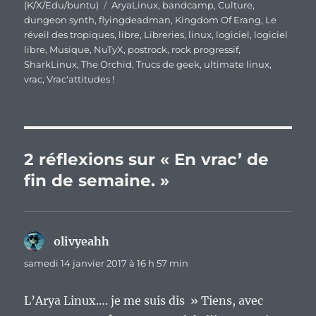
Étiquettes
(K/X/Edu/buntu)
AryaLinux
,
bandcamp
,
Culture
,
dungeon synth
,
flyingdeadman
,
Kingdom Of Erang
,
Le
réveil des tropiques
,
libre
,
Libreries
,
linux
,
logiciel
,
logiciel
libre
,
Musique
,
NuTyX
,
postrock
,
rock progressif
,
SharkLinux
,
The Orchid
,
Trucs de geek
,
ultimate linux
,
vrac
,
Vrac'attitudes !
2 réflexions sur « En vrac’ de
fin de semaine. »
olivyeahh
dit :
samedi 14 janvier 2017 à 16 h 57 min
L’Arya Linux…. je me suis dis » Tiens, avec