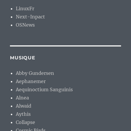
LinuxFr
Next-Inpact
OSNews
MUSIQUE
Abby Gundersen
Aephanemer
Aequinoctium Sanguinis
Alnea
Alwaid
Aythis
Collapse
Cosmic Birds