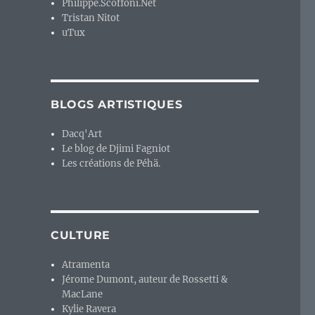
Philippe.Scoffoni.Net
Tristan Nitot
uTux
BLOGS ARTISTIQUES
Dacq'Art
Le blog de Djimi Fagniot
Les créations de Péhä.
CULTURE
Atramenta
Jérome Dumont, auteur de Rossetti &
MacLane
Kylie Ravera