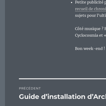
Petite publicité
recueil de chron
sujets pour l’u
Côté musique ? R
Cyclocosmia et «
Bon week-end !
Navigation
PRÉCÉDENT
de
Guide d’installation d’Arc
Publication
précédente :
l’article