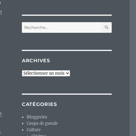
e
u
RECHERC
Recherche
pour :
ARCHIVES
Archives
CATÉGORIES
n
Bloggeries
Coups de gueule
.
Culture