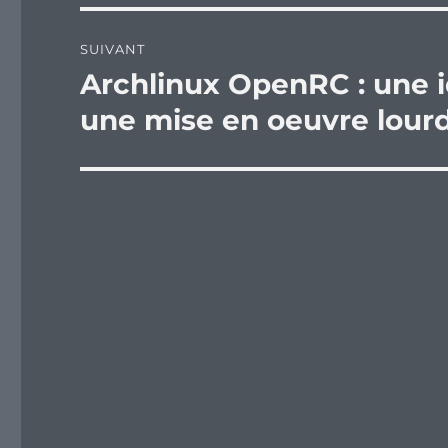
SUIVANT
Archlinux OpenRC : une 
Publication
suivante :
une mise en oeuvre lour