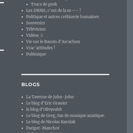
Trucs de geek
Les DRMS, c'est de la m—– !
Politique et autres crétinerie humaines
Souvenirs
Télévision
Vidéos :)
Vie sur le Bassin d'Arcachon
Vrac'attitudes !
Polémique
BLOGS
La Taverne de John-John
Le blog d'Eric Granier
le blog d'Olivyeahh
Le blog de Greg, fan de musique asiatique.
Le blog de Nicolas Karolak
Parigot-Manchot