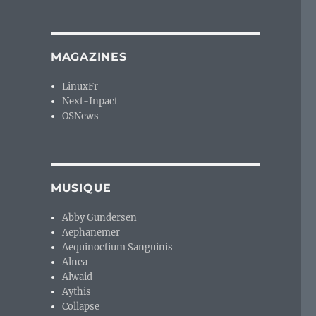
MAGAZINES
LinuxFr
Next-Inpact
OSNews
MUSIQUE
Abby Gundersen
Aephanemer
Aequinoctium Sanguinis
Alnea
Alwaid
Aythis
Collapse