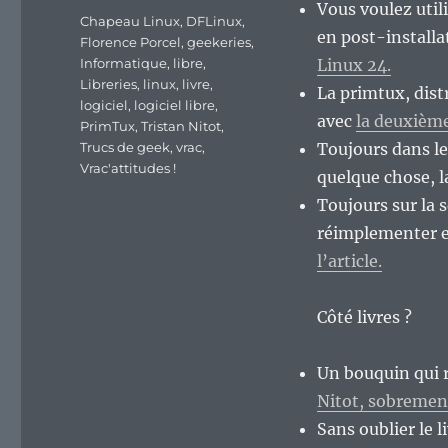
Vous voulez util
Étiquettes
Chapeau Linux
,
DFLinux
,
en post-installat
Florence Porcel
,
geekeries
,
Informatique
,
libre
,
Linux 24.
Libreries
,
linux
,
livre
,
La primtux, dis
logiciel
,
logiciel libre
,
avec
la deuxième
PrimTux
,
Tristan Nitot
,
Trucs de geek
,
vrac
,
Toujours dans le
Vrac'attitudes !
quelque chose, 
Toujours sur la s
réimplementer e
l’article.
Côté livres ?
Un bouquin qui r
Nitot, sobrement
Sans oublier le l