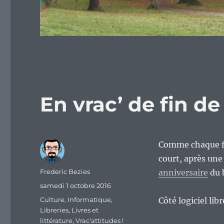
En vrac’ de fin d
Comme chaque fin
court, après une
Auteur
Frederic Bezies
anniversaire
du 
Publié
samedi 1 octobre 2016
le
Catégories
Culture
,
Informatique
,
Côté logiciel lib
Libreries
,
Livres et
littérature
,
Vrac'attitudes !