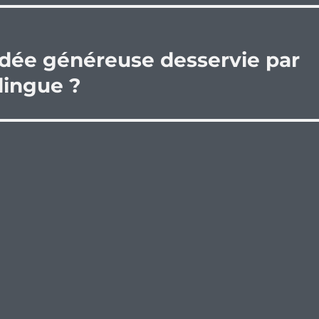
idée généreuse desservie par
dingue ?