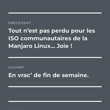
Navigation
PRÉCÉDENT
de
Tout n’est pas perdu pour les
Publication
précédente :
ISO communautaires de la
l’article
Manjaro Linux… Joie !
SUIVANT
En vrac’ de fin de semaine.
Publication
suivante :