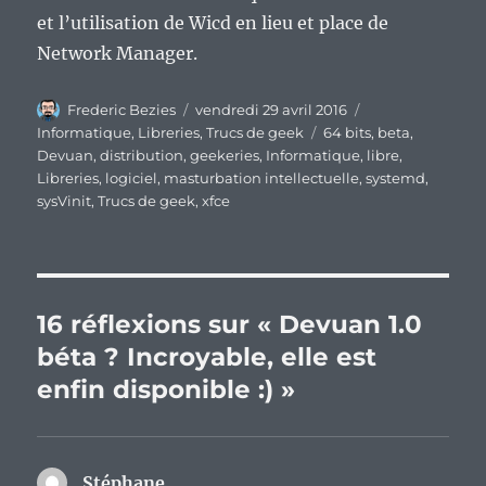
et l’utilisation de Wicd en lieu et place de
Network Manager.
Auteur
Publié
Catégories
Frederic Bezies
vendredi 29 avril 2016
le
Étiquettes
Informatique
,
Libreries
,
Trucs de geek
64 bits
,
beta
,
Devuan
,
distribution
,
geekeries
,
Informatique
,
libre
,
Libreries
,
logiciel
,
masturbation intellectuelle
,
systemd
,
sysVinit
,
Trucs de geek
,
xfce
16 réflexions sur « Devuan 1.0
béta ? Incroyable, elle est
enfin disponible :) »
Stéphane
dit :