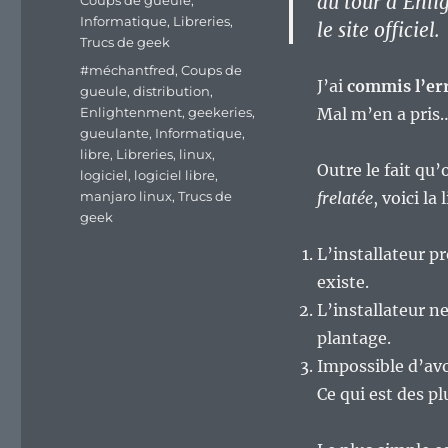
au tour d’Enlig
Coups de gueule
,
Informatique
,
Libreries
,
le site officiel.
Trucs de geek
Étiquettes
#méchantfred
,
Coups de
J’ai
commis l’err
gueule
,
distribution
,
Enlightenment
,
geekeries
,
Mal m’en a pris…
gueulante
,
Informatique
,
libre
,
Libreries
,
linux
,
Outre le fait qu’
logiciel
,
logiciel libre
,
manjaro linux
,
Trucs de
frelatée
, voici la
geek
L’installateur p
existe.
L’installateur ne
plantage.
Impossible d’av
Ce qui est des p