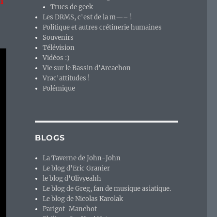
n
Trucs de geek
Les DRMS, c'est de la m—– !
Politique et autres crétinerie humaines
Souvenirs
Télévision
Vidéos :)
Vie sur le Bassin d'Arcachon
Vrac'attitudes !
Polémique
BLOGS
La Taverne de John-John
Le blog d'Eric Granier
le blog d'Olivyeahh
Le blog de Greg, fan de musique asiatique.
Le blog de Nicolas Karolak
Parigot-Manchot