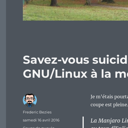
Savez-vous suicid
GNU/Linux à la m
Je m’étais pourta
coupe est pleine
Auteur
Frederic Bezies
La Manjaro Lin
Publié
samedi 16 avril 2016
le
Catégories