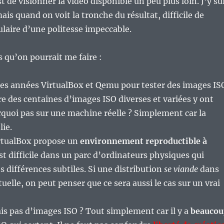
t de visionner la vidéo disponible un peu plus loin. J’y su
ais quand on voit la tronche du résultat, difficile de
laire d’une politesse impeccable.
s qu’on pourrait me faire :
 des années VirtualBox et Qemu pour tester des images IS
re des centaines d’images ISO diverses et variées y ont
quoi pas sur une machine réelle ? Simplement car la
lie.
rtualBox propose un
environnement reproductible à
est difficile dans un parc d’ordinateurs physiques qui
s différences subtiles. Si une distribution
se viande
dans
uelle, on peut penser que ce sera aussi le cas sur un vrai
ais pas d’images ISO ? Tout simplement car il y a
beaucou