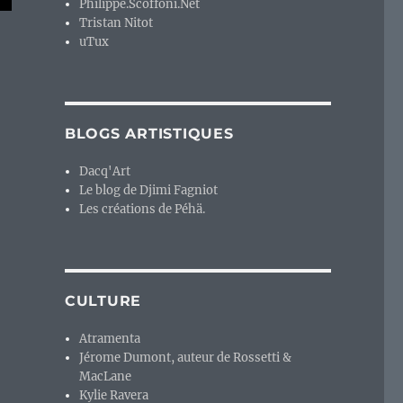
Philippe.Scoffoni.Net
Tristan Nitot
uTux
BLOGS ARTISTIQUES
Dacq'Art
Le blog de Djimi Fagniot
Les créations de Péhä.
CULTURE
Atramenta
Jérome Dumont, auteur de Rossetti &
MacLane
Kylie Ravera