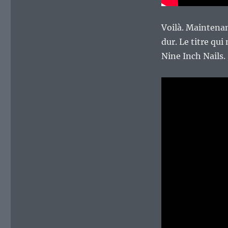
Voilà. Maintenant
dur. Le titre qui
Nine Inch Nails.