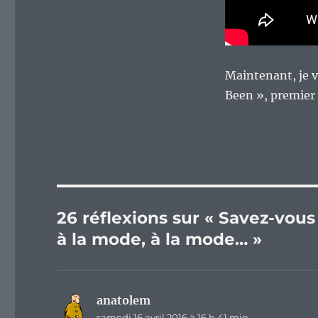
Maintenant, je v
Been », premier 
26 réflexions sur « Savez-vous
à la mode, à la mode… »
anatolem
dit :
samedi 16 avril 2016 à 16 h 41 min