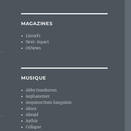
MAGAZINES
LinuxFr
Next-Inpact
OSNews
MUSIQUE
Abby Gundersen
Aephanemer
Aequinoctium Sanguinis
Alnea
Alwaid
Aythis
Collapse