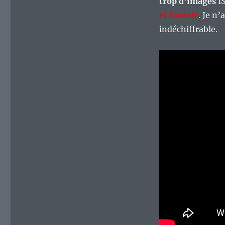
trop d’images
IS
et foutoir
. Je n
indéchiffrable.