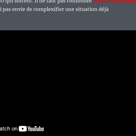
O qui sortent. Il ne faut pas confondre
liberté de créatio
’ai pas envie de complexifier une situation déjà