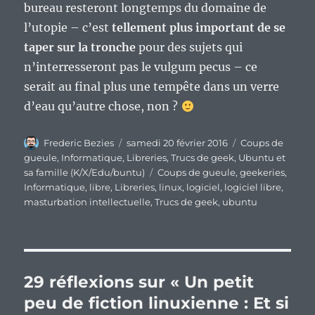
bureau resteront longtemps du domaine de
l’utopie – c’est
tellement plus important de se
taper sur la tronche
pour des sujets qui
n’interresseront pas le vulgum pecus – ce
serait au final plus une tempête dans un verre
d’eau qu’autre chose, non ?
Auteur
Publié
Catégories
Frederic Bezies
samedi 20 février 2016
Coups de
le
gueule
,
Informatique
,
Libreries
,
Trucs de geek
,
Ubuntu et
Étiquettes
sa famille (K/X/Edu/buntu)
Coups de gueule
,
geekeries
,
Informatique
,
libre
,
Libreries
,
linux
,
logiciel
,
logiciel libre
,
masturbation intellectuelle
,
Trucs de geek
,
ubuntu
29 réflexions sur « Un petit
peu de fiction linuxienne : Et si