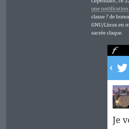
Cependant, ce 2
une notification 
classe ? de burea
GNU/Linux en me 
sacrée claque.