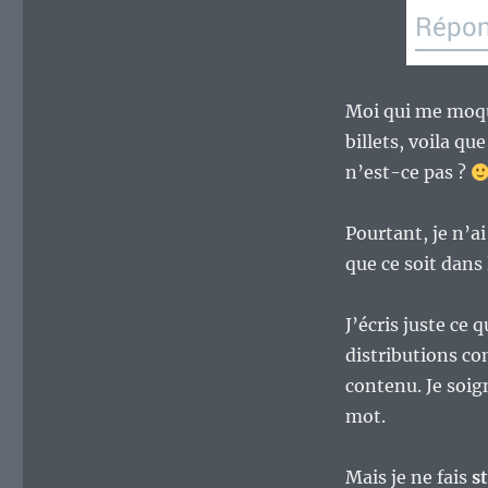
Moi qui me moqu
billets, voila q
n’est-ce pas ?
Pourtant, je n’a
que ce soit dans
J’écris juste ce 
distributions 
contenu. Je soign
mot.
Mais je ne fais
s