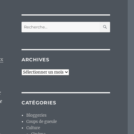
RECHERC
Recherche
pour :
ux
ARCHIVES
Archives
r
e
CATÉGORIES
Bloggeries
Coups de gueule
Culture