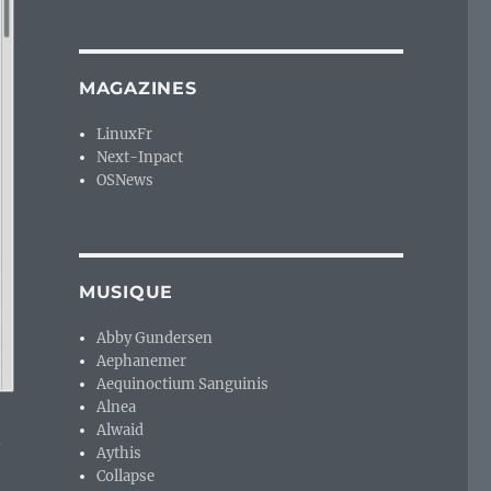
MAGAZINES
LinuxFr
Next-Inpact
OSNews
MUSIQUE
Abby Gundersen
Aephanemer
Aequinoctium Sanguinis
Alnea
Alwaid
.
Aythis
Collapse