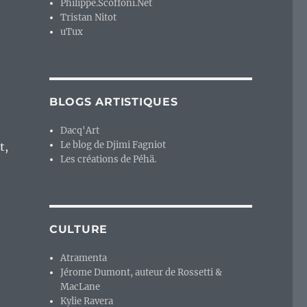
Philippe.Scoffoni.Net
Tristan Nitot
uTux
BLOGS ARTISTIQUES
Dacq'Art
Le blog de Djimi Fagniot
t,
Les créations de Péhä.
CULTURE
Atramenta
Jérome Dumont, auteur de Rossetti &
MacLane
Kylie Ravera