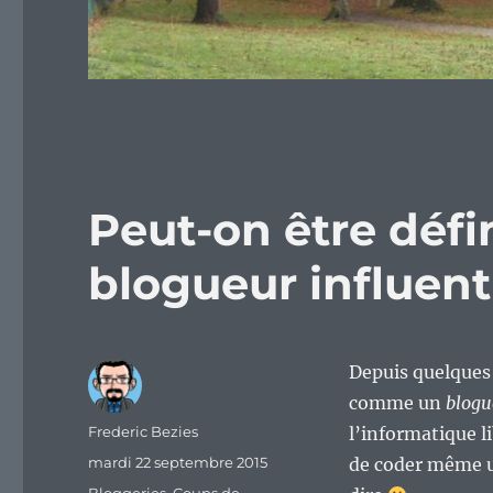
Peut-on être déf
blogueur influent 
Depuis quelques 
comme un
blogu
Auteur
Frederic Bezies
l’informatique l
Publié
mardi 22 septembre 2015
de coder même u
le
Catégories