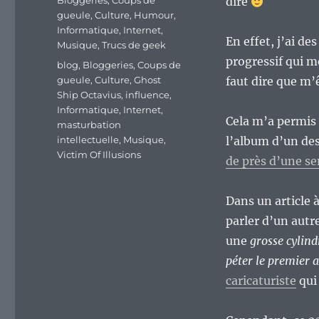
Bloggeries
,
Coups de
dire
gueule
,
Culture
,
Humour
,
Informatique
,
Internet
,
En effet, j’ai d
Musique
,
Trucs de geek
progressif qui m
Étiquettes
blog
,
Bloggeries
,
Coups de
gueule
,
Culture
,
Ghost
faut dire que m
Ship Octavius
,
influence
,
Informatique
,
Internet
,
Cela m’a permis d
masturbation
intellectuelle
,
Musique
,
l’album d’un de
Victim Of Illusions
de près d’une s
Dans un article à
parler d’un autr
une
grosse cylind
péter le premier 
caricaturiste
qui