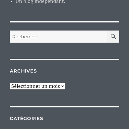
Un blog indépendant.
RE
Recherche
pour :
ARCHIVES
Archives
CATÉGORIES