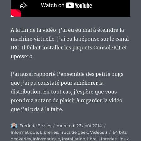
A la fin de la vidéo, j’ai eu eu mal à éteindre la
machine virtuelle. J’ai eu la réponse sur le canal
IRC. Il fallait installer les paquets ConsoleKit et
upower0.
J’ai aussi rapporté l’ensemble des petits bugs
que j’ai pu constaté pour améliorer la
distribution. En tout cas, j’espère que vous
prendrez autant de plaisir à regarder la vidéo
que j’ai pris à la faire.
Auteur
Publié
Catégories
Frederic Bezies
mercredi 27 août 2014
le
Étiquettes
Informatique
,
Libreries
,
Trucs de geek
,
Vidéos :)
64 bits
,
geekeries
,
Informatique
,
installation
,
libre
,
Libreries
,
linux
,