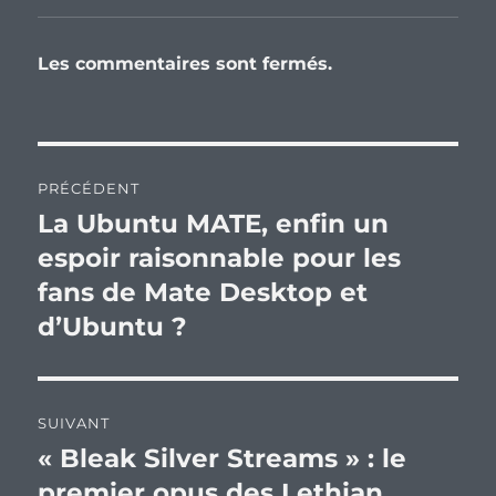
Les commentaires sont fermés.
Navigation
PRÉCÉDENT
de
La Ubuntu MATE, enfin un
Publication
précédente :
espoir raisonnable pour les
l’article
fans de Mate Desktop et
d’Ubuntu ?
SUIVANT
« Bleak Silver Streams » : le
Publication
suivante :
premier opus des Lethian