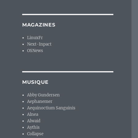
MAGAZINES
LinuxFr
Next-Inpact
OSNews
MUSIQUE
Abby Gundersen
Aephanemer
Aequinoctium Sanguinis
Alnea
Alwaid
Aythis
Collapse