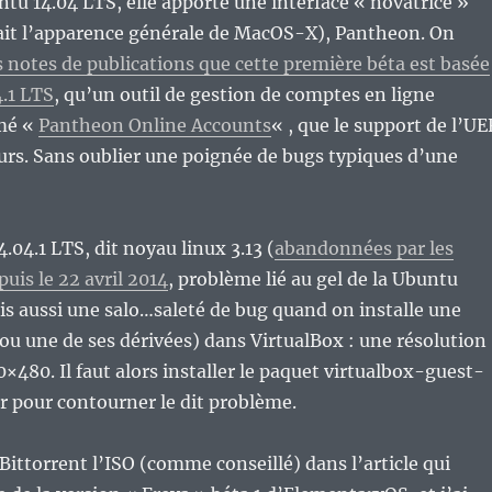
ntu 14.04 LTS, elle apporte une interface « novatrice »
nait l’apparence générale de MacOS-X), Pantheon. On
 notes de publications que cette première béta est basée
.1 LTS
, qu’un outil de gestion de comptes en ligne
mé «
Pantheon Online Accounts
« , que le support de l’UE
urs. Sans oublier une poignée de bugs typiques d’une
.04.1 LTS, dit noyau linux 3.13 (
abandonnées par les
uis le 22 avril 2014
, problème lié au gel de la Ubuntu
is aussi une salo…saleté de bug quand on installe une
ou une de ses dérivées) dans VirtualBox : une résolution
480. Il faut alors installer le paquet virtualbox-guest-
r pour contourner le dit problème.
 Bittorrent l’ISO (comme conseillé) dans l’article qui