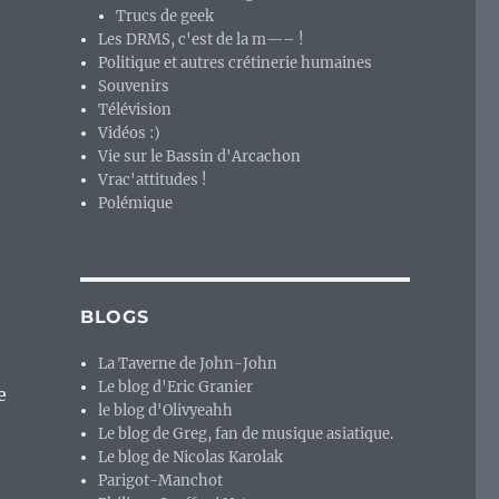
Trucs de geek
Les DRMS, c'est de la m—– !
Politique et autres crétinerie humaines
Souvenirs
Télévision
Vidéos :)
Vie sur le Bassin d'Arcachon
Vrac'attitudes !
Polémique
BLOGS
La Taverne de John-John
Le blog d'Eric Granier
e
le blog d'Olivyeahh
Le blog de Greg, fan de musique asiatique.
Le blog de Nicolas Karolak
Parigot-Manchot