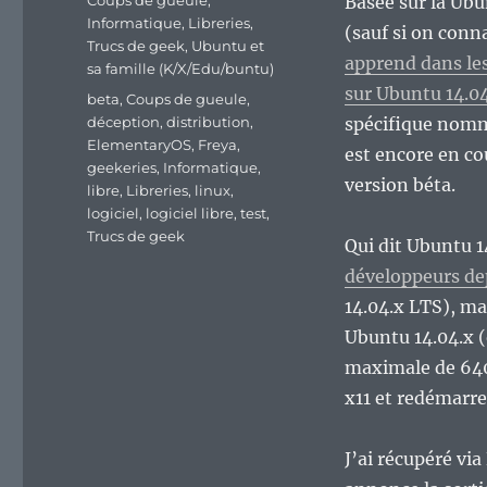
Coups de gueule
,
Basée sur la Ubu
Informatique
,
Libreries
,
(sauf si on con
Trucs de geek
,
Ubuntu et
apprend dans les
sa famille (K/X/Edu/buntu)
sur Ubuntu 14.04
Étiquettes
beta
,
Coups de gueule
,
déception
,
distribution
,
spécifique nom
ElementaryOS
,
Freya
,
est encore en co
geekeries
,
Informatique
,
version béta.
libre
,
Libreries
,
linux
,
logiciel
,
logiciel libre
,
test
,
Trucs de geek
Qui dit Ubuntu 14
développeurs dep
14.04.x LTS), ma
Ubuntu 14.04.x (
maximale de 640×
x11 et redémarre
J’ai récupéré via