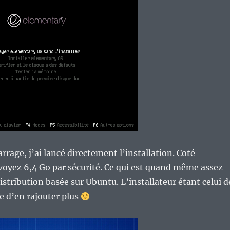
rage, j’ai lancé directement l’installation. Coté
évoyez 6,4 Go par sécurité. Ce qui est quand même assez
istribution basée sur Ubuntu. L’installateur étant celui d
le d’en rajouter plus