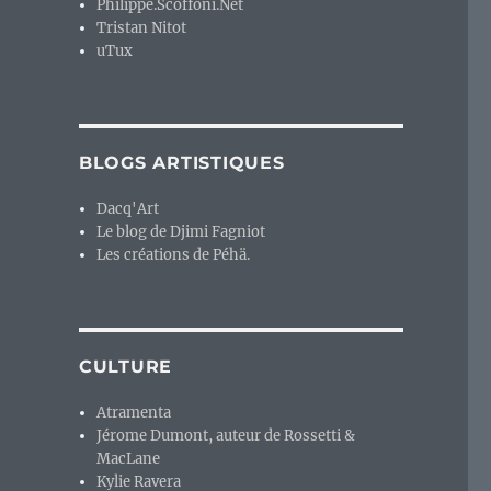
Philippe.Scoffoni.Net
Tristan Nitot
uTux
BLOGS ARTISTIQUES
Dacq'Art
Le blog de Djimi Fagniot
Les créations de Péhä.
CULTURE
Atramenta
Jérome Dumont, auteur de Rossetti &
MacLane
Kylie Ravera