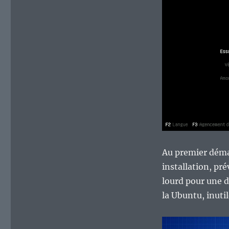
Au premier démar
installation, pr
lourd pour une d
la Ubuntu, inuti