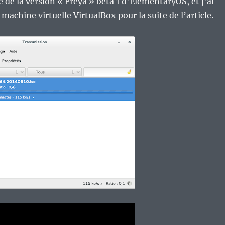
e de la version « Freya » béta 1 d’ElementaryOS, et j’ai
machine virtuelle VirtualBox pour la suite de l’article.