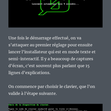
Une fois le démarrage effectué, on va
s’attaquer au premier réglage pour ensuite
lancer l’installateur qui est en mode texte et
semi-interactif. Il y a beaucoup de captures
d’écran, c’est souvent plus parlant que 15
lignes d’explications.
On commence par choisir le clavier, que l’on
valide à l’étape suivante.