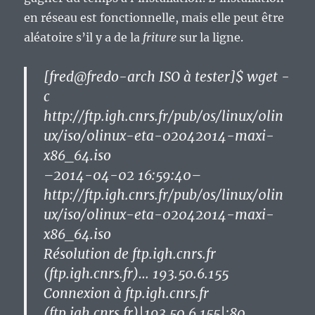
en réseau est fonctionnelle, mais elle peut être
aléatoire s’il y a de la
friture
sur la ligne.
[fred@fredo-arch ISO à tester]$ wget -
c
http://ftp.igh.cnrs.fr/pub/os/linux/0lin
ux/iso/0linux-eta-02042014-maxi-
x86_64.iso
–2014-04-02 16:59:40–
http://ftp.igh.cnrs.fr/pub/os/linux/0lin
ux/iso/0linux-eta-02042014-maxi-
x86_64.iso
Résolution de ftp.igh.cnrs.fr
(ftp.igh.cnrs.fr)… 193.50.6.155
Connexion à ftp.igh.cnrs.fr
(ftp.igh.cnrs.fr)|193.50.6.155|:80…