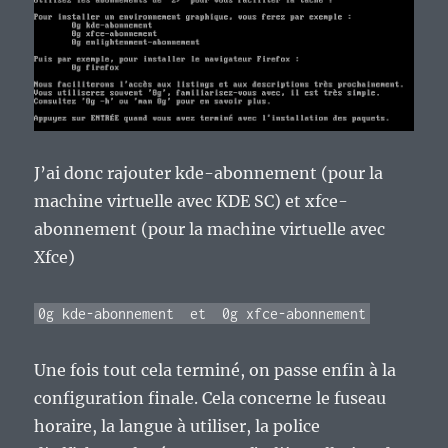
J’ai donc rajouter kde-abonnement (pour la
machine virtuelle avec KDE SC) et xfce-
abonnement (pour la machine virtuelle avec
Xfce)
0g kde-abonnement
et
0g xfce-abonnement
Une fois tout cela terminé, on passe enfin à la
configuration finale. Cela concerne le fuseau
horaire, la langue à utiliser, la police