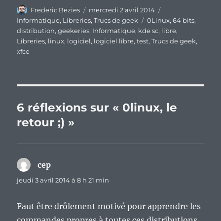
Auteur
Publié
Catégories
Frederic Bezies
mercredi 2 avril 2014
le
Étiquettes
Informatique
,
Libreries
,
Trucs de geek
0Linux
,
64 bits
,
distribution
,
geekeries
,
Informatique
,
kde sc
,
libre
,
Libreries
,
linux
,
logiciel
,
logiciel libre
,
test
,
Trucs de geek
,
xfce
6 réflexions sur « 0linux, le
retour ;) »
cep
dit :
jeudi 3 avril 2014 à 8 h 21 min
Faut être drôlement motivé pour apprendre les
commandes propres à toutes ces distributions