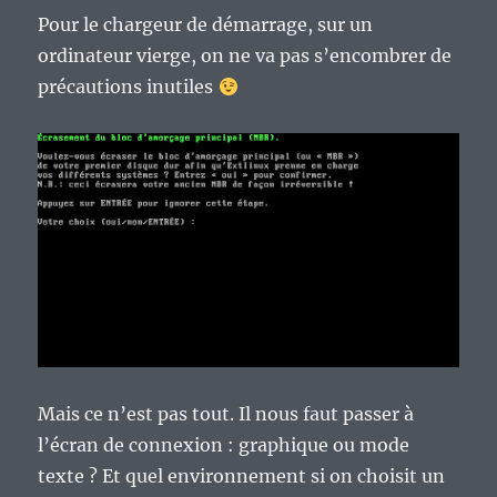
Pour le chargeur de démarrage, sur un
ordinateur vierge, on ne va pas s’encombrer de
précautions inutiles
Mais ce n’est pas tout. Il nous faut passer à
l’écran de connexion : graphique ou mode
texte ? Et quel environnement si on choisit un