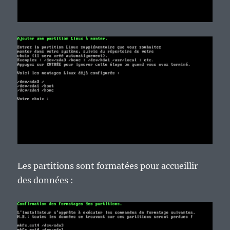
Les partitions sont formatées pour accueillir
des données :