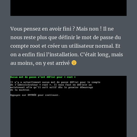
Vous pensez en avoir fini ? Mais non ! Il ne
nous reste plus que définir le mot de passe du
compte root et créer un utilisateur normal. Et
on a enfin fini l’installation. C’était long, mais
au moins, on y est arrivé