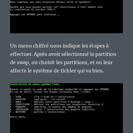
Un menu chiffré nous indique les étapes à
effectuer. Après avoir sélectionné la partition
de swap, on choisit les partitions, et on leur
affecte le système de fichier qui va bien.