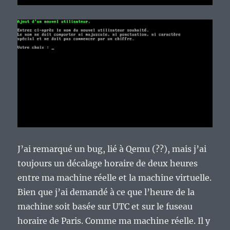
J’ai remarqué un bug, lié à Qemu (??), mais j’ai
toujours un décalage horaire de deux heures
entre ma machine réelle et la machine virtuelle.
Bien que j’ai demandé à ce que l’heure de la
machine soit basée sur UTC et sur le fuseau
horaire de Paris. Comme ma machine réelle. Il y