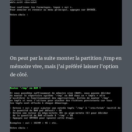
On peut par la suite monter la partition /tmp en
mémoire vive, mais j’ai préféré laisser l’option
de côté.