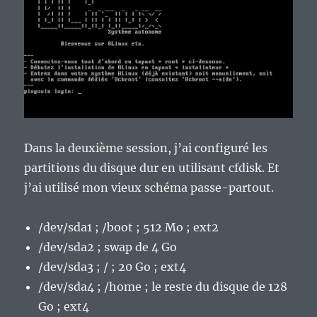
Dans la deuxième session, j’ai configuré les
partitions du disque dur en utilisant cfdisk. Et
j’ai utilisé mon vieux schéma passe-partout.
/dev/sda1 ; /boot ; 512 Mo ; ext2
/dev/sda2 ; swap de 4 Go
/dev/sda3 ; / ; 20 Go ; ext4
/dev/sda4 ; /home ; le reste du disque de 128
Go ; ext4