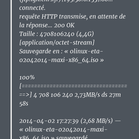
connecté.
requête HTTP transmise, en attente de
la réponse… 200 OK
Taille : 4708106240 (4,4G)
[application/octet-stream]
Sauvegarde en : « 0linux-eta-
02042014-maxi-x86_64.iso »
100%
[==================================
==>] 4 708 106 240 2,73MB/s ds 27m
58s
2014-04-02 17:27:39 (2,68 MB/s) —
« 0linux-eta-02042014-maxi-
x86_64.iso » sauvegardé