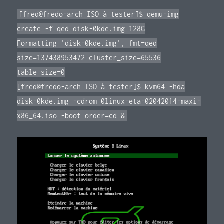
[fred@fredo-arch ISO à tester]$ qemu-img
create -f qed disk-0kde.img 128G
Formatting 'disk-0kde.img', fmt=qed
size=137438953472 cluster_size=65536
table_size=0
[fred@fredo-arch ISO à tester]$ kvm64 -hda
disk-0kde.img -cdrom 0linux-eta-02042014-maxi-
x86_64.iso -boot order=cd &