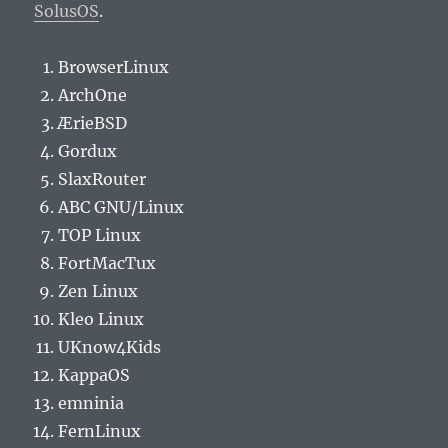
SolusOS
.
BrowserLinux
ArchOne
ÆrieBSD
Gordux
SlaxRouter
ABC GNU/Linux
TOP Linux
FortMacTux
Zen Linux
Kleo Linux
UKnow4Kids
KappaOS
emninia
FernLinux