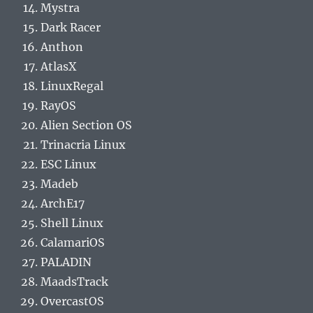
Mystra
Dark Racer
Anthon
AtlasX
LinuxRegal
RayOS
Alien Section OS
Trinacria Linux
ESC Linux
Madeb
ArchE17
Shell Linux
CalamariOS
PALADIN
MaadsTrack
OvercastOS