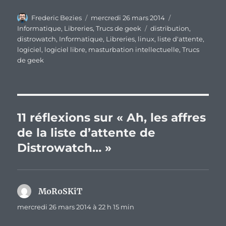
Auteur
Publié
Catégories
Frederic Bezies
mercredi 26 mars 2014
le
Étiquettes
Informatique
,
Libreries
,
Trucs de geek
distribution
,
distrowatch
,
Informatique
,
Libreries
,
linux
,
liste d'attente
,
logiciel
,
logiciel libre
,
masturbation intellectuelle
,
Trucs
de geek
11 réflexions sur « Ah, les affres
de la liste d’attente de
Distrowatch… »
MoRoSKiT
dit :
mercredi 26 mars 2014 à 22 h 15 min