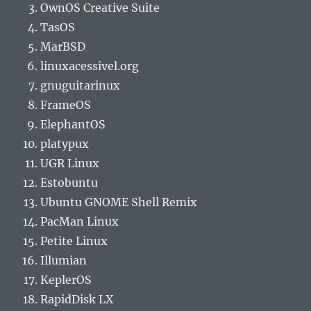
OwnOS Creative Suite
TasOS
MarBSD
linuxacessivel.org
gnuguitarinux
FrameOS
ElephantOS
platypux
UGR Linux
Estobuntu
Ubuntu GNOME Shell Remix
PacMan Linux
Petite Linux
Illumian
KeplerOS
RapidDisk LX