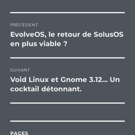
Navigation
PRÉCÉDENT
de
EvolveOS, le retour de SolusOS
Publication
précédente :
en plus viable ?
l’article
SUIVANT
Void Linux et Gnome 3.12… Un
Publication
suivante :
cocktail détonnant.
PAGES