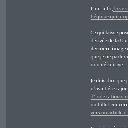
Pour info,
la ver
l’équipe qui pro
Ce qui laisse po
dérivée de la Ub
dernière image
que je ne parler
non définitive.
Je dois dire que 
n’avait été raj
d’indexation su
un billet concer
vers un article d