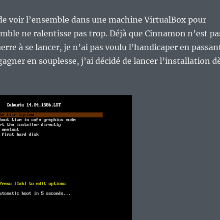
é de voir l’ensemble dans une machine VirtualBox pour
emble ne ralentisse pas trop. Déjà que Cinnamon n’est pa
erre à se lancer, je n’ai pas voulu l’handicaper en passan
agner en souplesse, j’ai décidé de lancer l’installation d