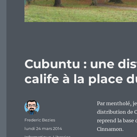
Cubuntu : une dis
calife à la place 
Par mentholé, je
distribution de 
Auteur
Frederic Bezies
reprend la base 
Publié
lundi 24 mars 2014
Cinnamon.
le
Catégories