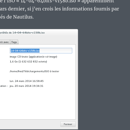
péré l’ISO « 14-04-64bits-v158b.iso » apparemment
rs dernier, si j’en crois les informations fournis par
tés de Nautilus.