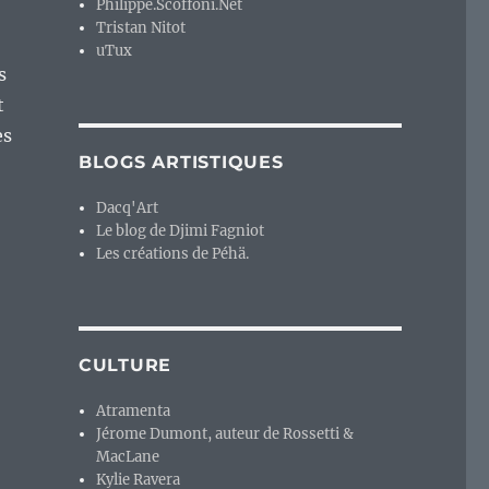
Philippe.Scoffoni.Net
Tristan Nitot
uTux
s
t
ès
BLOGS ARTISTIQUES
Dacq'Art
Le blog de Djimi Fagniot
Les créations de Péhä.
CULTURE
Atramenta
Jérome Dumont, auteur de Rossetti &
MacLane
Kylie Ravera