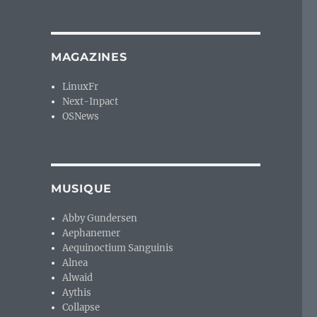
MAGAZINES
LinuxFr
Next-Inpact
OSNews
MUSIQUE
Abby Gundersen
Aephanemer
Aequinoctium Sanguinis
Alnea
Alwaid
Aythis
Collapse