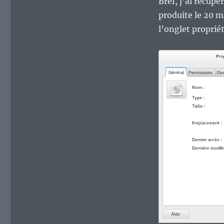
Bref, j’ai récu
produite le 20 ma
l’onglet proprié