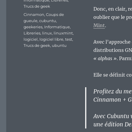
Informatique
,
Libreries
,
Trucs de geek
Donc, en clair, r
Étiquettes
Cinnamon
,
Coups de
oublier que le p
gueule
,
cubuntu
,
Mint
.
geekeries
,
Informatique
,
Libreries
,
linux
,
linuxmint
,
logiciel
,
logiciel libre
,
test
,
Avec l’approche 
Trucs de geek
,
ubuntu
distributions G
« alphas »
. Parmi
Elle se définit co
Profitez du me
Cinnamon + Gn
Avec Cubuntu v
une édition Del