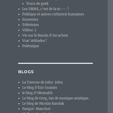
Trucs de geek
Les DRMS, c'est de la m—– !
Politique et autres crétinerie humaines
Souvenirs
Télévision
Vidéos :)
Vie sur le Bassin d'Arcachon
Vrac'attitudes !
Polémique
BLOGS
La Taverne de John-John
Le blog d'Eric Granier
le blog d'Olivyeahh
Le blog de Greg, fan de musique asiatique.
Le blog de Nicolas Karolak
Parigot-Manchot