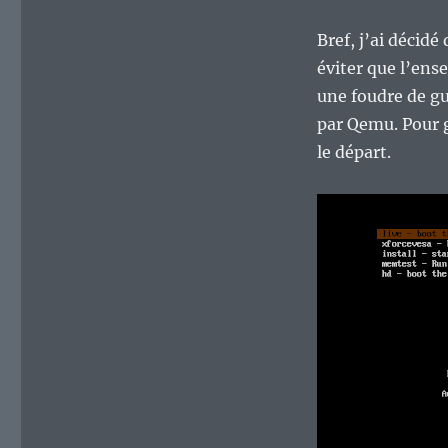
Bref, j’ai décid
éviter que l’ens
une foudre de gu
par Qemu. Pour g
le départ.