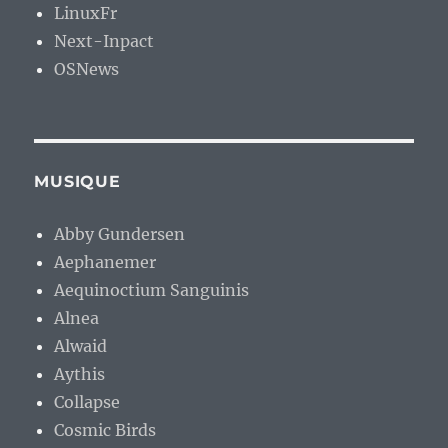
LinuxFr
Next-Inpact
OSNews
MUSIQUE
Abby Gundersen
Aephanemer
Aequinoctium Sanguinis
Alnea
Alwaid
Aythis
Collapse
Cosmic Birds