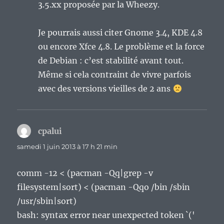
3.5.xx proposée par la Wheezy.
Je pourrais aussi citer Gnome 3.4, KDE 4.8
ou encore Xfce 4.8. Le problème et la force
de Debian : c’est stabilité avant tout.
Même si cela contraint de vivre parfois
avec des versions vieilles de 2 ans
cpalui
dit :
samedi 1 juin 2013 à 17 h 21 min
comm -12 < (pacman -Qq|grep -v
filesystem|sort) < (pacman -Qqo /bin /sbin
/usr/sbin|sort)
bash: syntax error near unexpected token `('