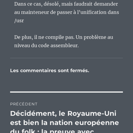
Dans ce cas, désolé, mais faudrait demander
au mainteneur de passer à l’unification dans
/usr
De plus, il ne compile pas. Un problème au
niveau du code assembleur.
Les commentaires sont fermés.
Navigation
PRÉCÉDENT
de
Décidément, le Royaume-Uni
Publication
précédente :
est bien la nation européenne
l’article
du folk : la preuve avec