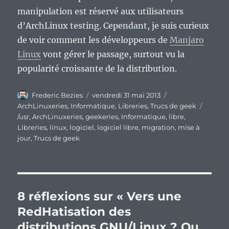
manipulation est réservé aux utilisateurs
d’ArchLinux testing. Cependant, je suis curieux
de voir comment les développeurs de
Manjaro
Linux
vont gérer le passage, surtout vu la
popularité croissante de la distribution.
Auteur
Publié
Catégories
Frederic Bezies
vendredi 31 mai 2013
le
ArchLinuxeries
,
Informatique
,
Libreries
,
Trucs de geek
Étiquettes
/usr
,
ArchLinuxeries
,
geekeries
,
Informatique
,
libre
,
Libreries
,
linux
,
logiciel
,
logiciel libre
,
migration
,
mise à
jour
,
Trucs de geek
8 réflexions sur « Vers une
RedHatisation des
distributions GNU/Linux ? Ou