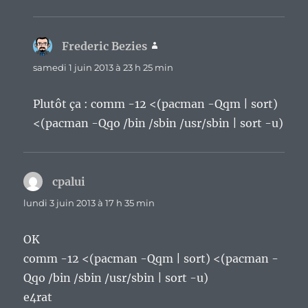
Frederic Bezies
dit :
samedi 1 juin 2013 à 23 h 25 min
Plutôt ça : comm -12 <(pacman -Qqm | sort)
<(pacman -Qqo /bin /sbin /usr/sbin | sort -u)
cpalui
dit :
lundi 3 juin 2013 à 17 h 35 min
OK
comm -12 <(pacman -Qqm | sort) <(pacman -
Qqo /bin /sbin /usr/sbin | sort -u)
e4rat