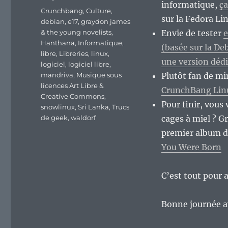
informatique,
ça
Étiquettes
Crunchbang
,
Culture
,
sur la Fedora Li
debian
,
e17
,
graydon james
& the young novelists
,
Envie de tester
e
Hanthana
,
Informatique
,
(basée sur la D
libre
,
Libreries
,
linux
,
une version dédi
logiciel
,
logiciel libre
,
mandriva
,
Musique sous
Plutôt fan de mi
licences Art Libre &
CrunchBang Lin
Creative Commons
,
Pour finir, vous
snowlinux
,
Sri Lanka
,
Trucs
de geek
,
waldorf
cages à miel ? G
premier album 
You Were Born
C’est tout pour 
Bonne journée av