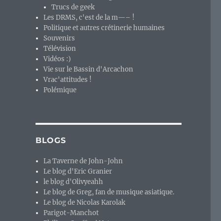
Trucs de geek
Les DRMS, c'est de la m—– !
Politique et autres crétinerie humaines
Souvenirs
Télévision
Vidéos :)
Vie sur le Bassin d'Arcachon
Vrac'attitudes !
Polémique
BLOGS
La Taverne de John-John
Le blog d'Eric Granier
le blog d'Olivyeahh
Le blog de Greg, fan de musique asiatique.
Le blog de Nicolas Karolak
Parigot-Manchot