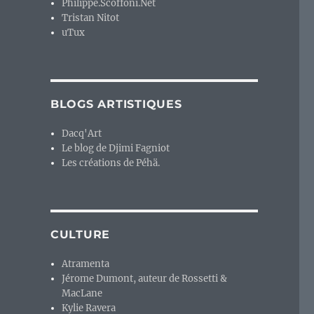
Philippe.Scoffoni.Net
Tristan Nitot
uTux
BLOGS ARTISTIQUES
Dacq'Art
Le blog de Djimi Fagniot
Les créations de Péhä.
CULTURE
Atramenta
Jérome Dumont, auteur de Rossetti &
MacLane
Kylie Ravera