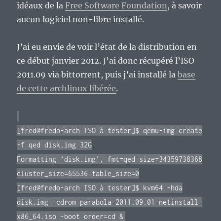
idéaux de la
Free Software Foundation
, à savoir
aucun logiciel non-libre installé.
J’ai eu envie de voir l’état de la distribution en
ce début janvier 2012. J’ai donc récupéré l’ISO
2011.09 via bittorrent, puis j’ai installé la
base
de cette archlinux libérée
.
[fred@fredo-arch ISO à tester]$ qemu-img create
-f qed disk.img 32G
Formatting 'disk.img', fmt=qed size=34359738368
cluster_size=65536 table_size=0
[fred@fredo-arch ISO à tester]$ kvm64 -hda
disk.img -cdrom parabola-2011.09.01-netinstall-
x86_64.iso -boot order=cd &