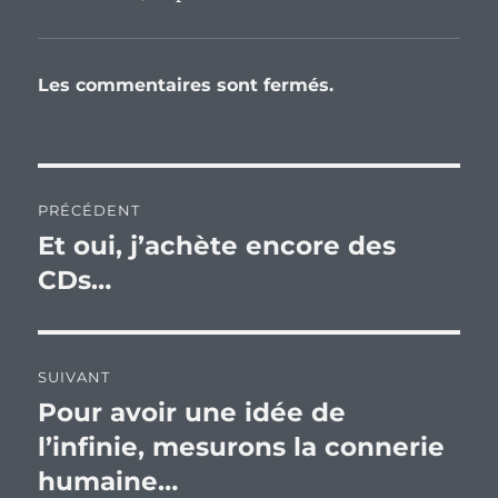
Les commentaires sont fermés.
Navigation
PRÉCÉDENT
de
Et oui, j’achète encore des
Publication
précédente :
CDs…
l’article
SUIVANT
Pour avoir une idée de
Publication
suivante :
l’infinie, mesurons la connerie
humaine…