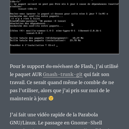
Pour le support
du méchant
de Flash, j’ai utilisé
le paquet AUR
Gnash-trunk-git
qui fait son
travail. Ce serait quand même le comble de ne
pas l’utiliser, alors que j’ai pris sur moi de le
maintenir à jour
J’ai fait une vidéo rapide de la Parabola
GNU/Linux. Le passage en Gnome-Shell