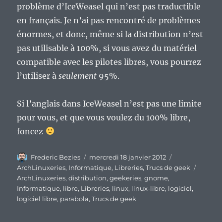
problème d’IceWeasel qui n’est pas traductible
en français. Je n’ai pas rencontré de problèmes
énormes, et donc, même si la distribution n’est
pas utilisable à 100%, si vous avez du matériel
compatible avec les pilotes libres, vous pourrez
l’utiliser à
seulement
95%.
Si l’anglais dans IceWeasel n’est pas une limite
pour vous, et que vous voulez du 100% libre,
foncez
Auteur
Publié
Catégories
Frederic Bezies
mercredi 18 janvier 2012
le
Étique
ArchLinuxeries
,
Informatique
,
Libreries
,
Trucs de geek
ArchLinuxeries
,
distribution
,
geekeries
,
gnome
,
Informatique
,
libre
,
Libreries
,
linux
,
linux-libre
,
logiciel
,
logiciel libre
,
parabola
,
Trucs de geek