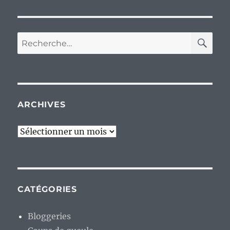
RE
Recherche
pour :
ARCHIVES
Archives
CATÉGORIES
Bloggeries