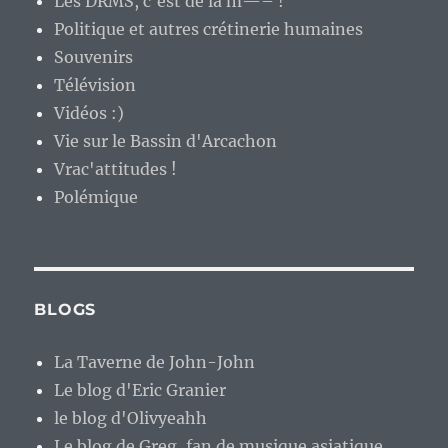
Les DRMS, c'est de la m—– !
Politique et autres crétinerie humaines
Souvenirs
Télévision
Vidéos :)
Vie sur le Bassin d'Arcachon
Vrac'attitudes !
Polémique
BLOGS
La Taverne de John-John
Le blog d'Eric Granier
le blog d'Olivyeahh
Le blog de Greg, fan de musique asiatique.