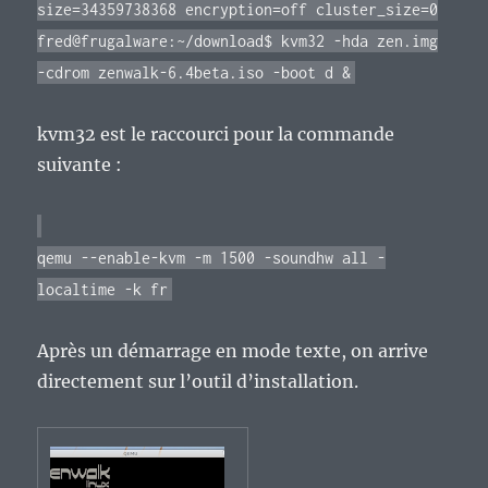
size=34359738368 encryption=off cluster_size=0
fred@frugalware:~/download$ kvm32 -hda zen.img
-cdrom zenwalk-6.4beta.iso -boot d &
kvm32 est le raccourci pour la commande
suivante :
qemu --enable-kvm -m 1500 -soundhw all -
localtime -k fr
Après un démarrage en mode texte, on arrive
directement sur l’outil d’installation.