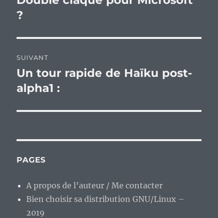
Double claque pour Microsoft
précédente :
?
l’article
SUIVANT
Un tour rapide de Haïku post-
Publication
suivante :
alpha1 :
PAGES
A propos de l’auteur / Me contacter
Bien choisir sa distribution GNU/Linux –
2019