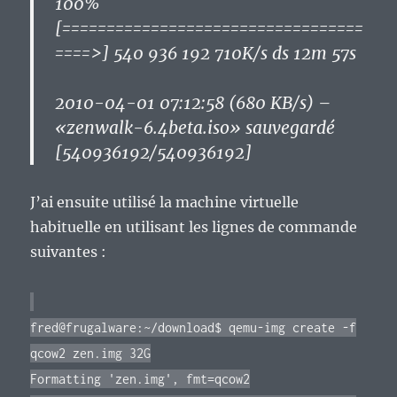
100%
[==================================
====>] 540 936 192 710K/s ds 12m 57s
2010-04-01 07:12:58 (680 KB/s) –
«zenwalk-6.4beta.iso» sauvegardé
[540936192/540936192]
J’ai ensuite utilisé la machine virtuelle
habituelle en utilisant les lignes de commande
suivantes :
fred@frugalware:~/download$ qemu-img create -f
qcow2 zen.img 32G
Formatting 'zen.img', fmt=qcow2