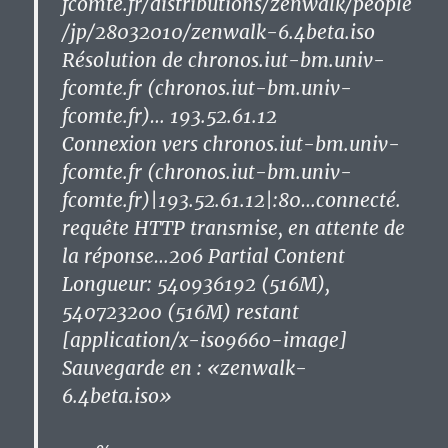
fcomte.fr/distributions/zenwalk/people
/jp/28032010/zenwalk-6.4beta.iso
Résolution de chronos.iut-bm.univ-
fcomte.fr (chronos.iut-bm.univ-
fcomte.fr)… 193.52.61.12
Connexion vers chronos.iut-bm.univ-
fcomte.fr (chronos.iut-bm.univ-
fcomte.fr)|193.52.61.12|:80…connecté.
requête HTTP transmise, en attente de
la réponse…206 Partial Content
Longueur: 540936192 (516M),
540723200 (516M) restant
[application/x-iso9660-image]
Sauvegarde en : «zenwalk-
6.4beta.iso»