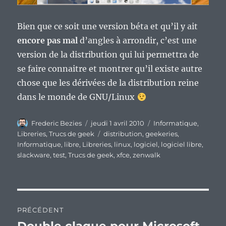
Bien que ce soit une version béta et qu’il y ait
encore pas mal
d’angles à arrondir, c’est une
version de la distribution qui lui permettra de
se faire connaitre et montrer qu’il existe autre
chose que les dérivées de la distribution reine
dans le monde de GNU/Linux
Auteur
Publié
Catégories
Frederic Bezies
jeudi 1 avril 2010
Informatique
,
le
Étiquettes
Libreries
,
Trucs de geek
distribution
,
geekeries
,
Informatique
,
libre
,
Libreries
,
linux
,
logiciel
,
logiciel libre
,
slackware
,
test
,
Trucs de geek
,
xfce
,
zenwalk
Navigation
PRÉCÉDENT
de
Publication