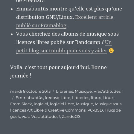
de FreeBSD.
Emmabuntüs montre qu’elle est plus qu’une
distribution GNU/Linux.
Excellent article
publié sur Framablog
.
Vous cherchez des albums de musique sous
licences libres publié sur Bandcamp ?
Un
petit blog sur tumblr pour vous y aider
Voila, c’est tout pour aujourd’hui. Bonne
journée !
Publié
Catégories
mardi 8 octobre 2013
Libreries
,
Musique
,
Vrac'attitudes !
le
Étiquettes
Emmabuntüs
,
freebsd
,
libre
,
Libreries
,
linux
,
Linux
From Slack
,
logiciel
,
logiciel libre
,
Musique
,
Musique sous
licences Art Libre & Creative Commons
,
PC-BSD
,
Trucs de
geek
,
vrac
,
Vrac'attitudes !
,
ZanduOS