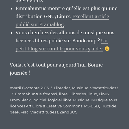
de FreeBSD.
Emmabuntüs montre qu’elle est plus qu’une
distribution GNU/Linux.
Excellent article
publié sur Framablog
.
Vous cherchez des albums de musique sous
licences libres publié sur Bandcamp ?
Un
petit blog sur tumblr pour vous y aider
Voila, c’est tout pour aujourd’hui. Bonne
journée !
Publié
Catégories
mardi 8 octobre 2013
Libreries
,
Musique
,
Vrac'attitudes !
le
Étiquettes
Emmabuntüs
,
freebsd
,
libre
,
Libreries
,
linux
,
Linux
From Slack
,
logiciel
,
logiciel libre
,
Musique
,
Musique sous
licences Art Libre & Creative Commons
,
PC-BSD
,
Trucs de
geek
,
vrac
,
Vrac'attitudes !
,
ZanduOS