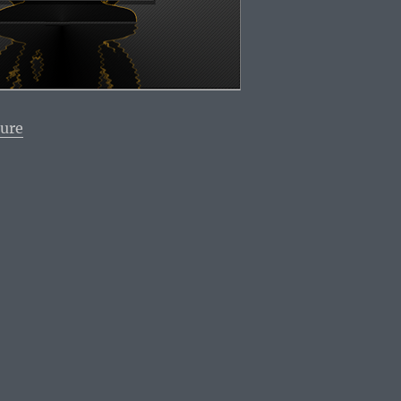
de « Zenix 2.0 : une distribution Zen
»
ture