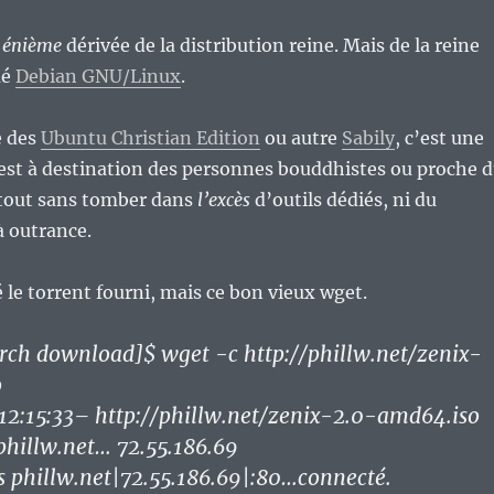
e
énième
dérivée de la distribution reine. Mais de la reine
mé
Debian GNU/Linux
.
e des
Ubuntu Christian Edition
ou autre
Sabily
, c’est une
 est à destination des personnes bouddhistes ou proche 
tout sans tomber dans
l’excès
d’outils dédiés, ni du
à outrance.
sé le torrent fourni, mais ce bon vieux wget.
rch download]$ wget -c http://phillw.net/zenix-
o
2:15:33– http://phillw.net/zenix-2.0-amd64.iso
phillw.net… 72.55.186.69
 phillw.net|72.55.186.69|:80…connecté.