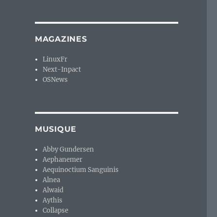
MAGAZINES
LinuxFr
Next-Inpact
OSNews
MUSIQUE
Abby Gundersen
Aephanemer
Aequinoctium Sanguinis
Alnea
Alwaid
Aythis
Collapse