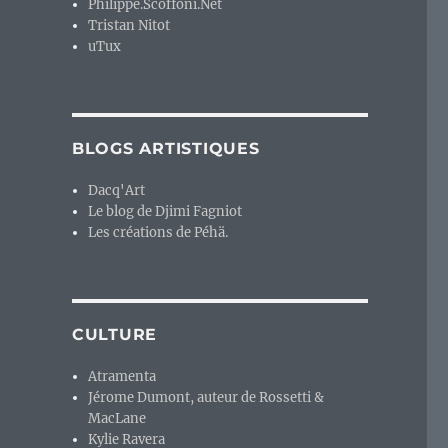
Philippe.Scoffoni.Net
Tristan Nitot
uTux
BLOGS ARTISTIQUES
Dacq'Art
Le blog de Djimi Fagniot
Les créations de Péhä.
CULTURE
Atramenta
Jérome Dumont, auteur de Rossetti &
MacLane
Kylie Ravera