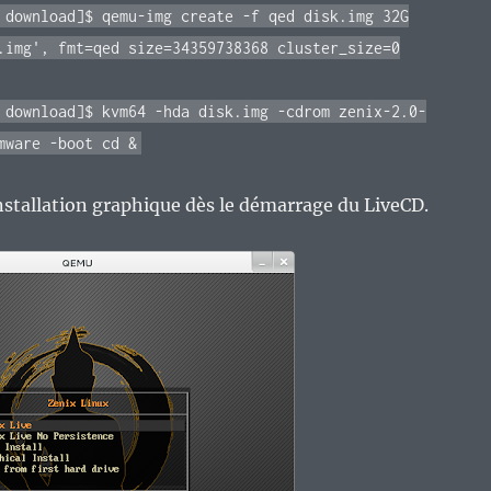
 download]$ qemu-img create -f qed disk.img 32G
.img', fmt=qed size=34359738368 cluster_size=0
 download]$ kvm64 -hda disk.img -cdrom zenix-2.0-
mware -boot cd &
nstallation graphique dès le démarrage du LiveCD.