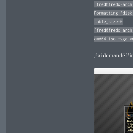
[fred@fredo-arch
Formatting 'disk
table_size=0
[fred@fredo-arch
amd64.iso -vga v
J’ai demandé l’i