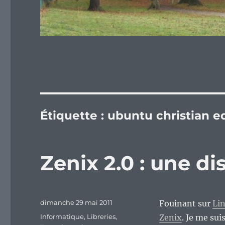
Étiquette :
ubuntu christian e
Zenix 2.0 : une di
Publié
dimanche 29 mai 2011
Fouinant sur
Li
le
Catégories
Informatique
,
Libreries
,
Zenix
. Je me su