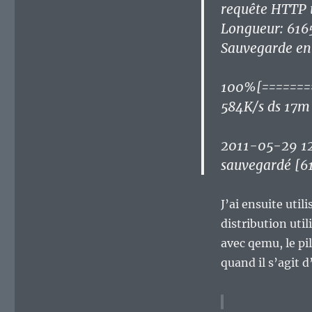
requête HTTP 
Longueur: 616
Sauvegarde en
100%[========
584K/s ds 17m
2011-05-29 12
sauvegardé [6
J’ai ensuite uti
distribution util
avec qemu, le pi
quand il s’agit d