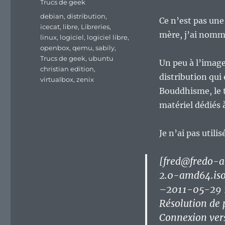
Trucs de geek
Étiquettes
debian
,
distribution
,
Ce n’est pas un
icecat
,
libre
,
Libreries
,
mère, j’ai nom
linux
,
logiciel
,
logiciel libre
,
openbox
,
qemu
,
sabily
,
Trucs de geek
,
ubuntu
Un peu à l’imag
christian edition
,
distribution qui
virtualbox
,
zenix
Bouddhisme, le 
matériel dédiés 
Je n’ai pas utili
[fred@fredo-a
2.0-amd64.is
–2011-05-29 1
Résolution de 
Connexion vers