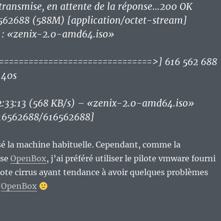
transmise, en attente de la réponse…200 OK
562688 (588M) [application/octet-stream]
 : «zenix-2.0-amd64.iso»
==============================>] 616 562 688
 40s
:33:13 (568 KB/s) – «zenix-2.0-amd64.iso»
16562688/616562688]
lisé la machine habituelle. Cependant, comme la
ise
OpenBox
, j’ai préféré utiliser le pilote vmware fourni
lote cirrus ayant tendance à avoir quelques problèmes
’
OpenBox