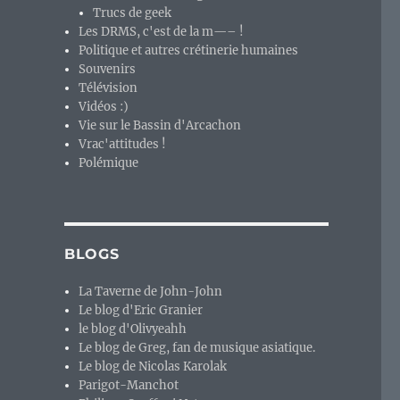
Trucs de geek
Les DRMS, c'est de la m—– !
Politique et autres crétinerie humaines
Souvenirs
Télévision
Vidéos :)
Vie sur le Bassin d'Arcachon
Vrac'attitudes !
Polémique
BLOGS
La Taverne de John-John
Le blog d'Eric Granier
le blog d'Olivyeahh
Le blog de Greg, fan de musique asiatique.
Le blog de Nicolas Karolak
Parigot-Manchot