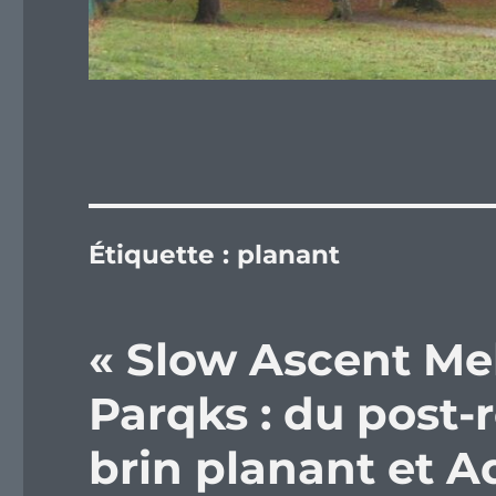
Étiquette :
planant
« Slow Ascent Me
Parqks : du post-
brin planant et Aq