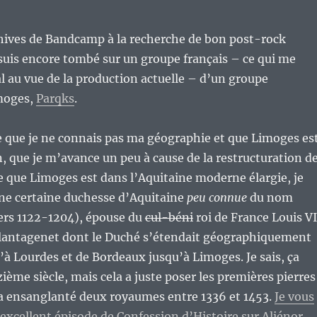
chives de Bandcamp à la recherche de bon post-rock
suis encore tombé sur un groupe français – ce qui me
 au vue de la production actuelle – d’un groupe
imoges,
Parqks
.
e que je ne connais pas ma géographie et que Limoges es
, que je m’avance un peu à cause de la restructuration d
e que Limoges est dans l’Aquitaine moderne élargie, je
une certaine duchesse d’Aquitaine
peu connue
du nom
vers 1122-1204), épouse du
cul-béni
roi de France Louis VI
 Plantagenet dont le Duché s’étendait géographiquement
u’à Lourdes et de Bordeaux jusqu’à Limoges. Je sais, ça
ème siècle, mais cela a juste poser les premières pierres
 a ensanglanté deux royaumes entre 1336 et 1453.
Je vous
’excellent épisode de Confession d’Histoire sur Aliénor