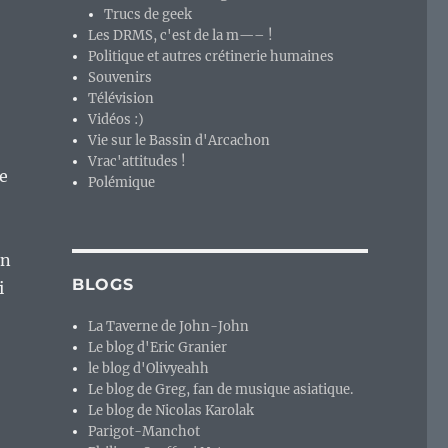
Trucs de geek
Les DRMS, c'est de la m—– !
Politique et autres crétinerie humaines
Souvenirs
Télévision
Vidéos :)
Vie sur le Bassin d'Arcachon
Vrac'attitudes !
de
Polémique
en
BLOGS
i
La Taverne de John-John
Le blog d'Eric Granier
le blog d'Olivyeahh
Le blog de Greg, fan de musique asiatique.
Le blog de Nicolas Karolak
Parigot-Manchot