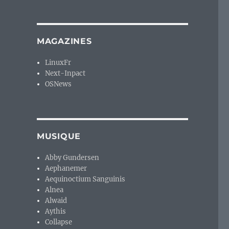
MAGAZINES
LinuxFr
Next-Inpact
OSNews
MUSIQUE
Abby Gundersen
Aephanemer
Aequinoctium Sanguinis
Alnea
Alwaid
Aythis
Collapse