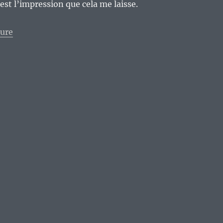
est l’impression que cela me laisse.
de « « Slow Ascent Melancholia » des Parqks : du po
ture