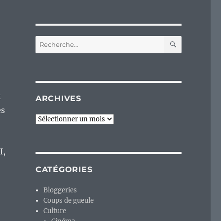
RECHERC
Recherche
pour :
t
ARCHIVES
es
Archives
I,
CATÉGORIES
Bloggeries
Coups de gueule
Culture