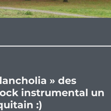
lancholia » des
rock instrumental un
uitain :)