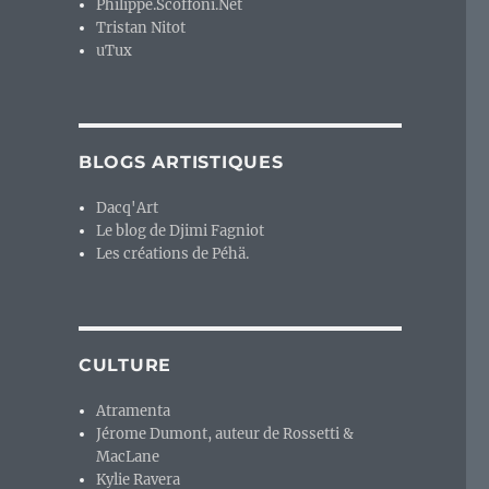
Philippe.Scoffoni.Net
Tristan Nitot
uTux
st-rock instrumental un brin planant et Aquitain
»
BLOGS ARTISTIQUES
Dacq'Art
Le blog de Djimi Fagniot
Les créations de Péhä.
CULTURE
Atramenta
Jérome Dumont, auteur de Rossetti &
MacLane
Kylie Ravera