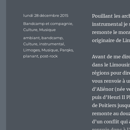
Publié
lundi 28 décembre 2015
Pouillant les ar
le
Catégories
Bandcamp et compagnie
,
instrumental je 
Culture
,
Musique
remonte le moral
Étiquettes
ambiant
,
bandcamp
,
originaire de L
Culture
,
instrumental
,
Limoges
,
Musique
,
Parqks
,
planant
,
post-rock
Avant de me dir
dans le Limousin
régions pour dir
vous renvoie à 
d’Aliénor (née 
puis d’Henri II
de Poitiers jusq
remonte au douzi
d’un conflit qui
renvoie donc à l