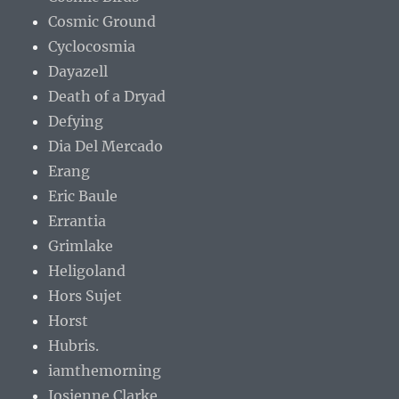
Cosmic Ground
Cyclocosmia
Dayazell
Death of a Dryad
Defying
Dia Del Mercado
Erang
Eric Baule
Errantia
Grimlake
Heligoland
Hors Sujet
Horst
Hubris.
iamthemorning
Josienne Clarke