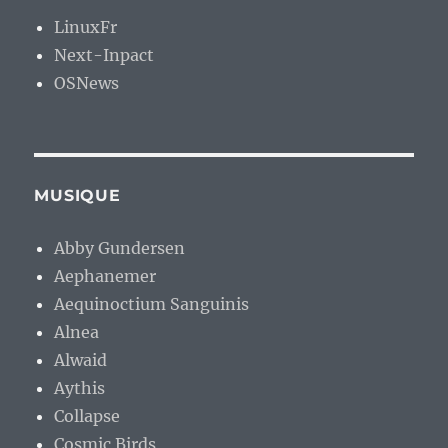
LinuxFr
Next-Inpact
OSNews
MUSIQUE
Abby Gundersen
Aephanemer
Aequinoctium Sanguinis
Alnea
Alwaid
Aythis
Collapse
Cosmic Birds