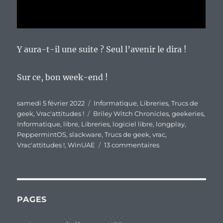
Y aura-t-il une suite ? Seul l’avenir le dira !
Sur ce, bon week-end !
Publié
Catégories
samedi 5 février 2022
Informatique
,
Libreries
,
Trucs de
le
Étiquettes
geek
,
Vrac'attitudes !
Briley Witch Chronicles
,
geekeries
,
Informatique
,
libre
,
Libreries
,
logiciel libre
,
longplay
,
PeppermintOS
,
slackware
,
Trucs de geek
,
vrac
,
sur
Vrac'attitudes !
,
WinUAE
13 commentaires
En
vrac’
de
fin
de
PAGES
semaine…