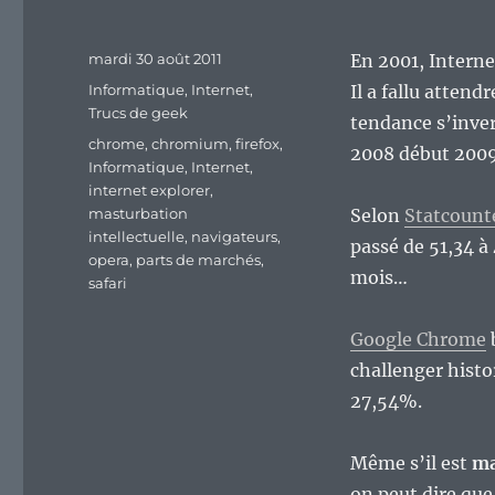
Publié
mardi 30 août 2011
En 2001, Interne
le
Catégories
Informatique
,
Internet
,
Il a fallu attend
Trucs de geek
tendance s’inver
Étiquettes
chrome
,
chromium
,
firefox
,
2008 début 2009
Informatique
,
Internet
,
internet explorer
,
masturbation
Selon
Statcounte
intellectuelle
,
navigateurs
,
passé de 51,34 à
opera
,
parts de marchés
,
mois…
safari
Google Chrome
challenger histo
27,54%.
Même s’il est
ma
on peut dire que