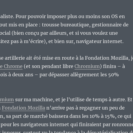
 réaliste. Pour pouvoir imposer plus ou moins son OS en
tout mis en place : trousse bureautique, gestionnaire de
cial (bien conçu par ailleurs, et si vous voulez une
itez pas à m’écrire), et bien sur, navigateur internet.
e artillerie ait été mise en route à la Fondation Mozilla, j
le Chrome
(et son pendant libre
Chromium
) finira – à
mois à deux ans – par dépasser allègrement les 50%
omium
sur ma machine, et je l’utilise de temps à autre. Et
a
Fondation Mozilla
n’arrive pas à regagner un peu de
 an, sa part de marché baissera dans les 10% à 15%, ce qui
our les navigateurs internet qui finiraient par ronronn
t innover, surtout vu la tendance à la dématérialisation d