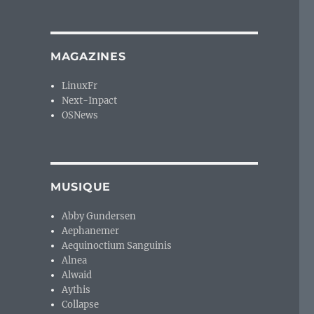
MAGAZINES
LinuxFr
Next-Inpact
OSNews
MUSIQUE
Abby Gundersen
Aephanemer
Aequinoctium Sanguinis
Alnea
Alwaid
Aythis
Collapse