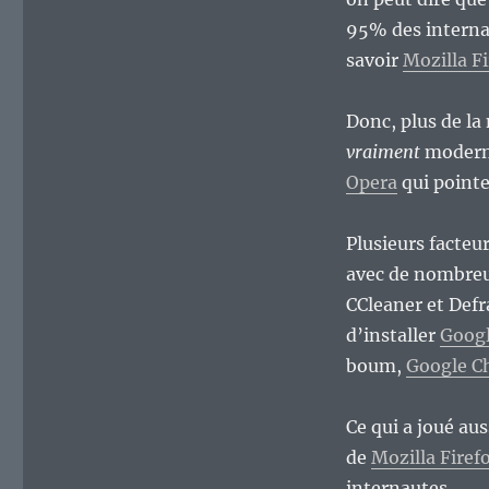
95% des internaut
savoir
Mozilla F
Donc, plus de la
vraiment
moderne
Opera
qui pointe
Plusieurs facteu
avec de nombreux
CCleaner et Defr
d’installer
Goog
boum,
Google C
Ce qui a joué au
de
Mozilla Firef
internautes.