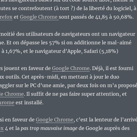
es se contrefoutent (à tort ?) de la liberté du logiciel, à
irefox
et
Google Chrome
sont passés de 41,85 à 50,68%.
 moitié des utilisateurs de navigateurs ont un navigateur
. Et on dépasse les 57% si on additionne le mal-aimé
 à 1,67%, et le navigateur d’Apple, Safari (5,18%)
rs jouent en faveur de
Google Chrome
. Déjà, il est fourni
 outils. Cet après-midi, en mettant à jour le duo
aggler sur le PC d’une amie, par deux fois on m’a propos
le Chrome
. Il suffit de ne pas faire super attention, et
hrome
est installé.
ssi en faveur de
Google Chrome
, c’est la lenteur de l’arriv
ox
4 et la
pas trop mauvaise image
de Google auprès des