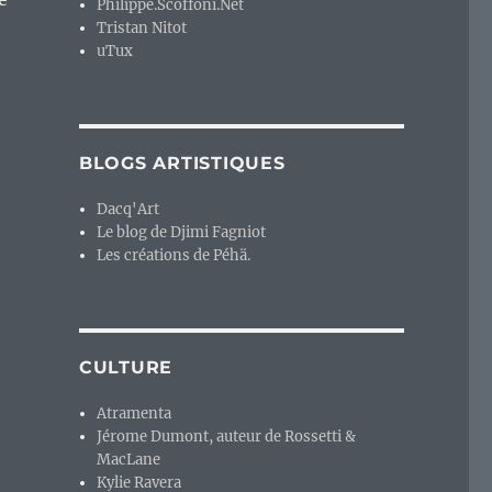
Philippe.Scoffoni.Net
Tristan Nitot
uTux
BLOGS ARTISTIQUES
Dacq'Art
Le blog de Djimi Fagniot
Les créations de Péhä.
CULTURE
Atramenta
Jérome Dumont, auteur de Rossetti &
MacLane
Kylie Ravera