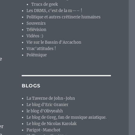
Trucs de geek
Les DRMS, c'est de la m—– !
Politique et autres crétinerie humaines
Souvenirs
Télévision
Vidéos :)
Vie sur le Bassin d'Arcachon
Vrac'attitudes !
Polémique
e
BLOGS
La Taverne de John-John
Le blog d'Eric Granier
le blog d'Olivyeahh
Le blog de Greg, fan de musique asiatique.
Le blog de Nicolas Karolak
er
Parigot-Manchot
e