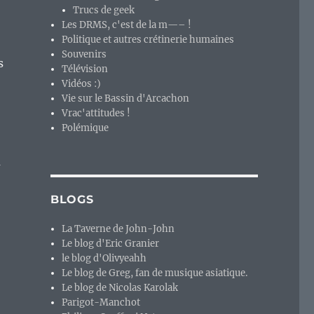
Trucs de geek
Les DRMS, c'est de la m—– !
Politique et autres crétinerie humaines
Souvenirs
s
Télévision
Vidéos :)
Vie sur le Bassin d'Arcachon
Vrac'attitudes !
Polémique
a
BLOGS
La Taverne de John-John
Le blog d'Eric Granier
o-gaming. »
le blog d'Olivyeahh
Le blog de Greg, fan de musique asiatique.
Le blog de Nicolas Karolak
Parigot-Manchot