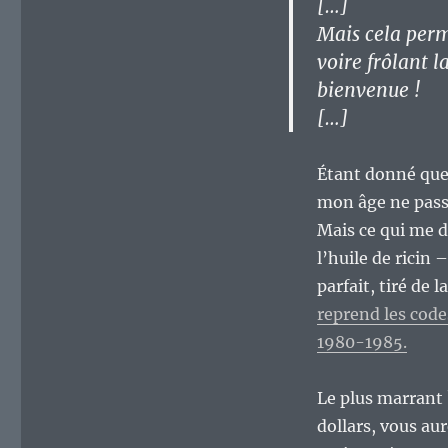
[…]
gaming.
Mais cela perm
voire frôlant 
bienvenue !
[…]
Étant donné que 
mon âge ne passe
Mais ce qui me d
l’huile de ricin
parfait, tiré de 
reprend les code
1980-1985.
Le plus marrant
dollars, vous au