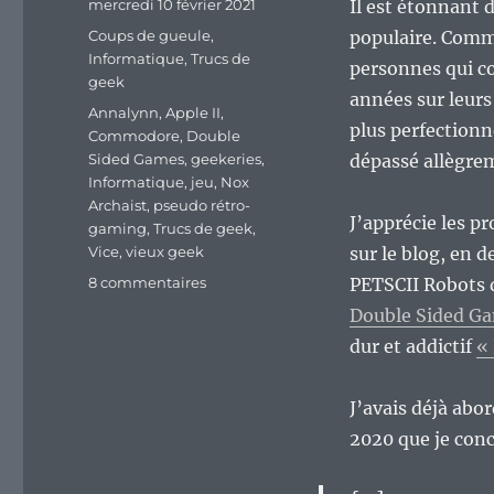
Publié
mercredi 10 février 2021
Il est étonnant 
le
Catégories
Coups de gueule
,
populaire. Comm
Informatique
,
Trucs de
personnes qui c
geek
années sur leurs
Étiquettes
Annalynn
,
Apple II
,
plus perfectionn
Commodore
,
Double
Sided Games
,
geekeries
,
dépassé allègrem
Informatique
,
jeu
,
Nox
Archaist
,
pseudo rétro-
J’apprécie les pr
gaming
,
Trucs de geek
,
Vice
,
vieux geek
sur le blog, en d
sur
8 commentaires
PETSCII Robots d
Ah,
Double Sided G
le
dur et addictif
«
rétro-
gaming…
Du
J’avais déjà abo
moins,
2020 que je concl
le
pseudo
rétro-