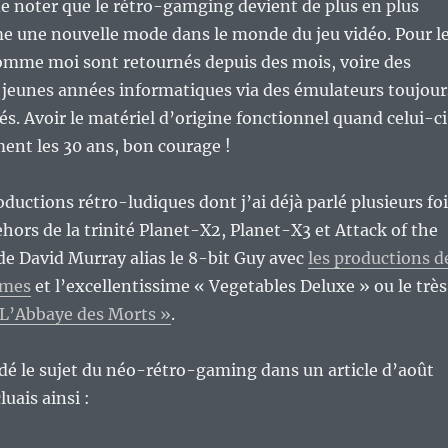
de noter que le rétro-gamging devient de plus en plus
e une nouvelle mode dans le monde du jeu vidéo. Pour l
omme moi sont retournés depuis des mois, voire des
 jeunes années informatiques via des émulateurs toujour
és. Avoir le matériel d’origine fonctionnel quand celui-ci
ent les 30 ans, bon courage !
oductions rétro-ludiques dont j’ai déjà parlé plusieurs fo
ehors de la trinité Planet-X2, Planet-X3 et Attack of the
e David Murray alias le 8-bit Guy avec
les productions d
ames
et l’excellentissime « Vegetables Deluxe » ou le très
 L’Abbaye des Morts »
.
rdé le sujet du néo-rétro-gaming dans un article d’août
uais ainsi :