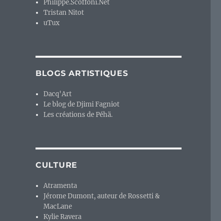
Philippe.Scoffoni.Net
Tristan Nitot
uTux
BLOGS ARTISTIQUES
Dacq'Art
Le blog de Djimi Fagniot
Les créations de Péhä.
CULTURE
Atramenta
Jérome Dumont, auteur de Rossetti &
MacLane
Kylie Ravera