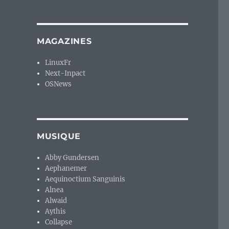
MAGAZINES
LinuxFr
Next-Inpact
OSNews
MUSIQUE
Abby Gundersen
Aephanemer
Aequinoctium Sanguinis
Alnea
Alwaid
Aythis
Collapse