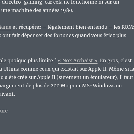
s du retro-gaming, car cela ne fonctionne ni sur un
r une machine des années 1980.
Mame
et récupérer – légalement bien entendu – les ROM
s ont fait dépenser des fortunes quand vous ếtiez plus
e quoique plus limite ?
« Nox Archaist »
. En gros, c’est
 la Ultima comme ceux qui existait sur Apple II. Même si l
eu a été créé sur Apple II (sûrement un émulateur), il faut
chargement de plus de 200 Mo pour MS-Windows ou
uivant.
de « Ah, le rétro-gaming… Du moins, le pseudo rétr
ture