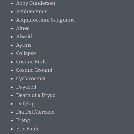
Abby Gundersen
Aephanemer
Aequinoctium Sanguinis
Alnea
Alwaid
Aythis
Collapse
Cosmic Birds
Cosmic Ground
Cyclocosmia
Dayazell
Death of a Dryad
Defying
Dia Del Mercado
Erang
Eric Baule