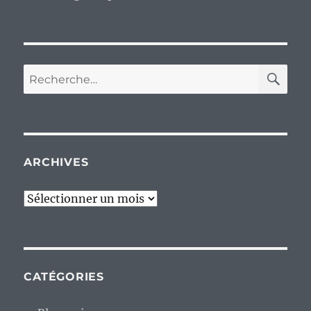
RE
Recherche
pour :
ARCHIVES
Archives
CATÉGORIES