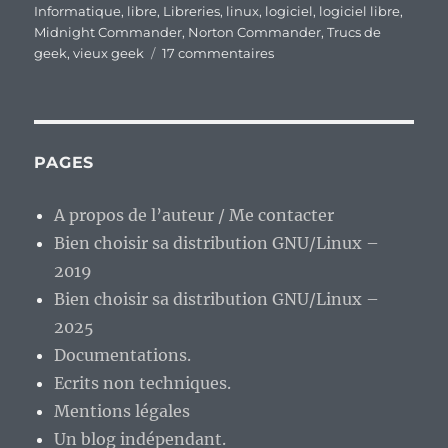
Informatique
,
libre
,
Libreries
,
linux
,
logiciel
,
logiciel libre
,
Midnight Commander
,
Norton Commander
,
Trucs de
sur
geek
,
vieux geek
17 commentaires
Vieux
geek,
épisode
61
:
PAGES
Norton
Commander,
A propos de l’auteur / Me contacter
le
Bien choisir sa distribution GNU/Linux –
vénérable
ancêtre
2019
des
Bien choisir sa distribution GNU/Linux –
gestionnaires
2025
de
fichiers
Documentations.
« à
Ecrits non techniques.
deux
Mentions légales
panneaux ».
Un blog indépendant.