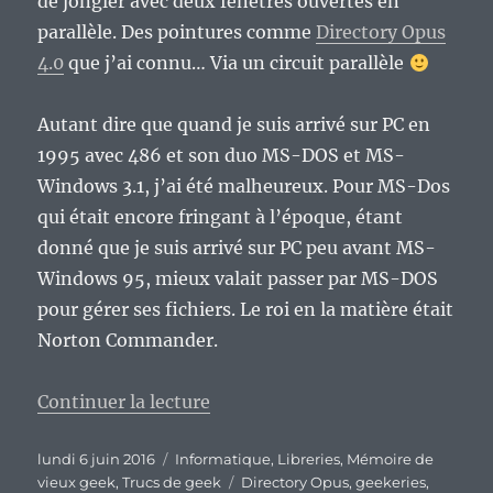
de jongler avec deux fenêtres ouvertes en
parallèle. Des pointures comme
Directory Opus
4.0
que j’ai connu… Via un circuit parallèle
Autant dire que quand je suis arrivé sur PC en
1995 avec 486 et son duo MS-DOS et MS-
Windows 3.1, j’ai été malheureux. Pour MS-Dos
qui était encore fringant à l’époque, étant
donné que je suis arrivé sur PC peu avant MS-
Windows 95, mieux valait passer par MS-DOS
pour gérer ses fichiers. Le roi en la matière était
Norton Commander.
de « Vieux geek, épisode 61 : N
Continuer la lecture
Publié
Catégories
lundi 6 juin 2016
Informatique
,
Libreries
,
Mémoire de
le
Étiquettes
vieux geek
,
Trucs de geek
Directory Opus
,
geekeries
,