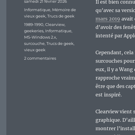
Publié
samedi 21 février 2026
Il est bien con
le
Catégories
Informatique
,
Mémoire de
qu’avec sa versi
vieux geek
,
Trucs de geek
mars 2019
avait 
Étiquettes
1989-1990
,
Clearview
,
d’avoir des fenê
geekeries
,
Informatique
,
intenté par Appl
MS-Windows 2.x
,
surcouche
,
Trucs de geek
,
vieux geek
Cependant, cela 
sur
2 commentaires
surcouches pour
Vieux
eux, il y a Wang
geek,
épisode
rapproche vraim
410
être que des cap
:
est inspiré.
Clearview
de
Wang,
Clearview vient s
un
graphique. D’aill
demi
MS-
montrer l’instal
Windows