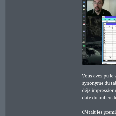
MS-
Windows
2.x,
les
débuts
d’une
usine
à
gaz…
Vous avez pu le v
synonyme du tabl
déjà impressionn
date du milieu d
C’était les prem