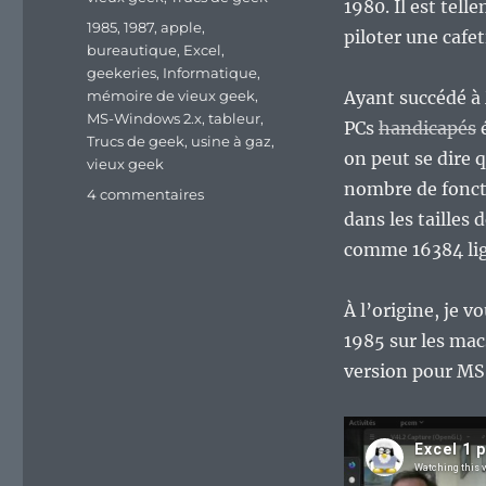
1980. Il est tel
Étiquettes
1985
,
1987
,
apple
,
piloter une cafet
bureautique
,
Excel
,
geekeries
,
Informatique
,
mémoire de vieux geek
,
Ayant succédé à 
MS-Windows 2.x
,
tableur
,
PCs
handicapés
Trucs de geek
,
usine à gaz
,
on peut se dire q
vieux geek
nombre de foncti
sur
4 commentaires
Vieux
dans les tailles
Geek,
comme 16384 li
épisode
232
:
À l’origine, je v
Excel
1985 sur les mac
1
version pour MS
pour
Mac
et
2
pour