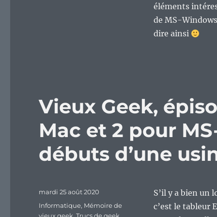
éléments intéress
de MS-Windows 3
dire ainsi
Vieux Geek, épiso
Mac et 2 pour MS
débuts d’une usi
Publié
mardi 25 août 2020
S’il y a bien un
le
Catégories
Informatique
,
Mémoire de
c’est le tableur
vieux geek
,
Trucs de geek