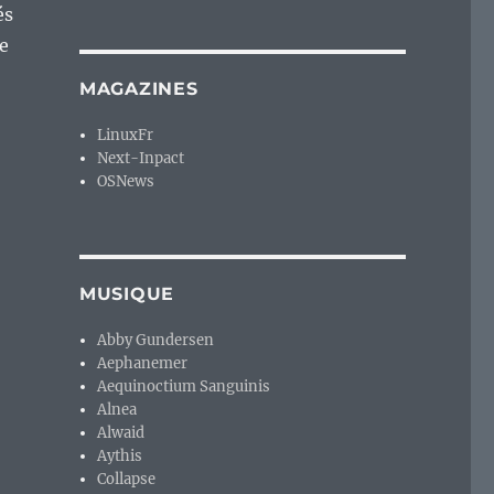
és
ue
MAGAZINES
LinuxFr
Next-Inpact
OSNews
MUSIQUE
Abby Gundersen
Aephanemer
Aequinoctium Sanguinis
Alnea
Alwaid
Aythis
Collapse