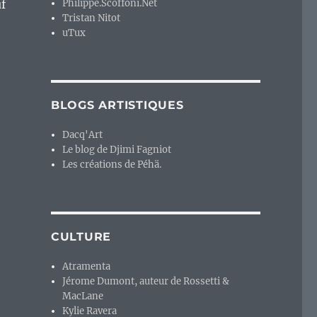
uf
Philippe.Scoffoni.Net
Tristan Nitot
uTux
BLOGS ARTISTIQUES
e
Dacq'Art
Le blog de Djimi Fagniot
Les créations de Péhä.
CULTURE
Atramenta
Jérome Dumont, auteur de Rossetti &
MacLane
Kylie Ravera