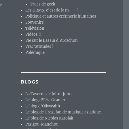
s
Trucs de geek
Les DRMS, c'est de la m—– !
Politique et autres crétinerie humaines
Souvenirs
Télévision
Vidéos :)
Vie sur le Bassin d'Arcachon
Vrac'attitudes !
Polémique
BLOGS
La Taverne de John-John
Le blog d'Eric Granier
le blog d'Olivyeahh
Le blog de Greg, fan de musique asiatique.
Le blog de Nicolas Karolak
Parigot-Manchot