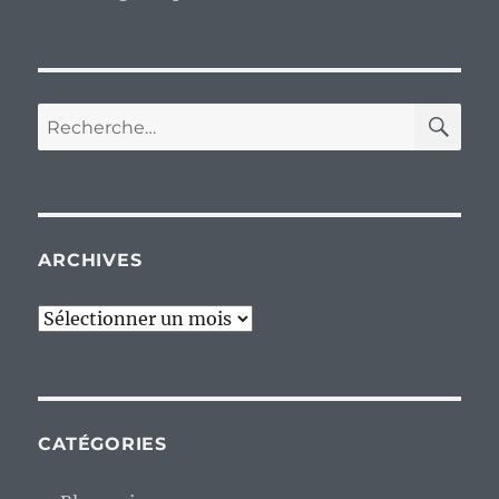
RE
Recherche
pour :
ARCHIVES
Archives
CATÉGORIES