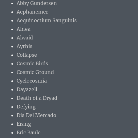
Abby Gundersen
Aephanemer
Aequinoctium Sanguinis
Alnea
Alwaid
Aythis
Collapse
Cosmic Birds
Cosmic Ground
Cyclocosmia
Dayazell
Death of a Dryad
Defying
Dia Del Mercado
Erang
Eric Baule