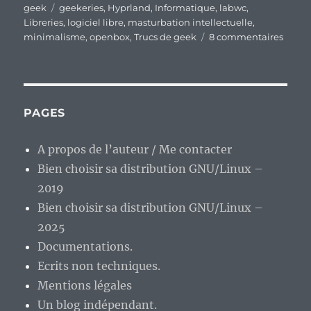
le
Étiquettes
geek
geekeries
,
Hyprland
,
Informatique
,
labwc
,
Libreries
,
logiciel libre
,
masturbation intellectuelle
,
sur
minimalisme
,
openbox
,
Trucs de geek
8 commentaires
Pourq
cette
cours
au
minim
PAGES
dans
le
A propos de l’auteur / Me contacter
doma
Bien choisir sa distribution GNU/Linux –
des
interf
2019
graph
Bien choisir sa distribution GNU/Linux –
?
2025
Documentations.
Ecrits non techniques.
Mentions légales
Un blog indépendant.