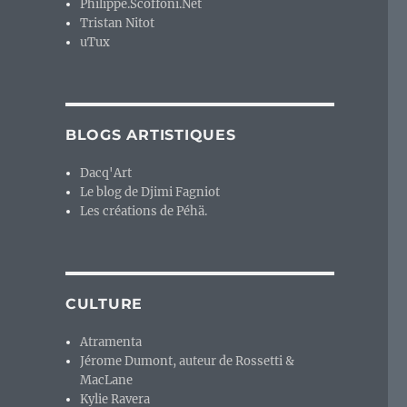
Philippe.Scoffoni.Net
Tristan Nitot
uTux
BLOGS ARTISTIQUES
Dacq'Art
Le blog de Djimi Fagniot
Les créations de Péhä.
CULTURE
Atramenta
Jérome Dumont, auteur de Rossetti &
MacLane
Kylie Ravera