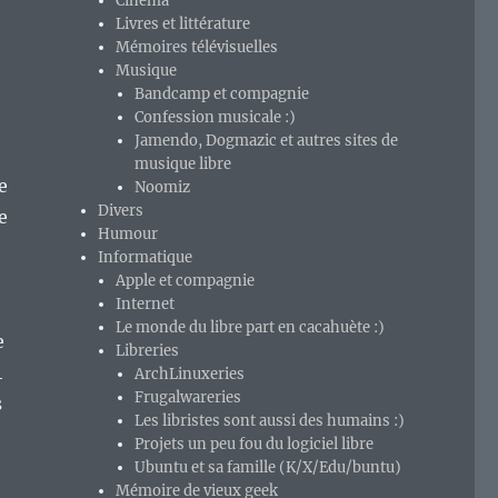
Cinéma
Livres et littérature
Mémoires télévisuelles
Musique
Bandcamp et compagnie
Confession musicale :)
Jamendo, Dogmazic et autres sites de
musique libre
e
Noomiz
Divers
e
Humour
Informatique
Apple et compagnie
Internet
Le monde du libre part en cacahuète :)
e
Libreries
4
ArchLinuxeries
Frugalwareries
s
Les libristes sont aussi des humains :)
Projets un peu fou du logiciel libre
Ubuntu et sa famille (K/X/Edu/buntu)
Mémoire de vieux geek