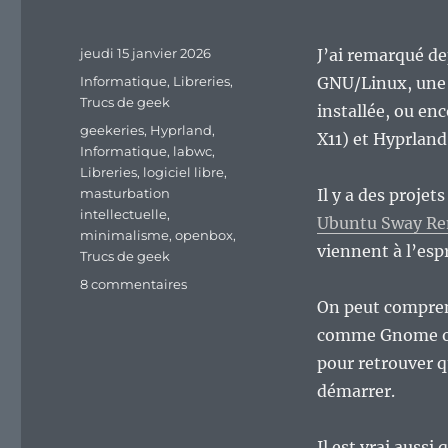
Publié
jeudi 15 janvier 2026
J’ai remarqué d
le
Catégories
Informatique
,
Libreries
,
GNU/Linux, une 
Trucs de geek
installée, ou e
Étiquettes
geekeries
,
Hyprland
,
X11) et Hyprlan
Informatique
,
labwc
,
Libreries
,
logiciel libre
,
masturbation
Il y a des proje
intellectuelle
,
Ubuntu Sway R
minimalisme
,
openbox
,
viennent à l’espr
Trucs de geek
sur
8 commentaires
Pourquoi
On peut compren
cette
comme Gnome ou 
course
pour retrouver q
au
minimalisme
démarrer.
dans
le
Il est vrai aussi