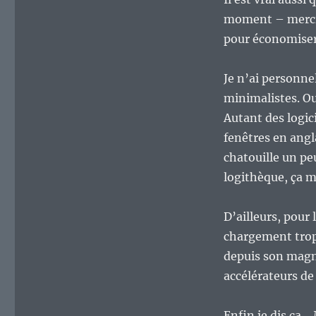
domaine
des
moment – merci 
interfaces
pour économiser
graphiques
?
Je n’ai personne
minimalistes. Ou
Autant des logic
fenêtres en angla
chatouille un pe
logithèque, ça 
D’ailleurs, pour
chargement trop
depuis son magn
accélérateurs d
Enfin je dis ça… 