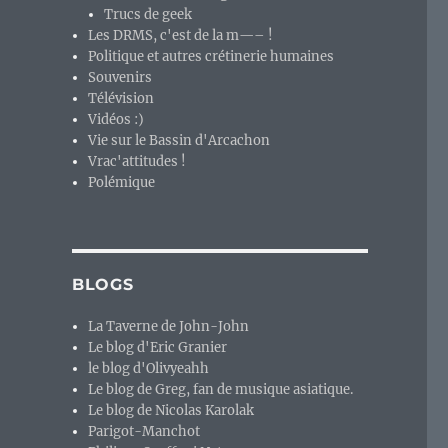
Trucs de geek
Les DRMS, c'est de la m—– !
Politique et autres crétinerie humaines
Souvenirs
Télévision
Vidéos :)
Vie sur le Bassin d'Arcachon
Vrac'attitudes !
Polémique
BLOGS
La Taverne de John-John
Le blog d'Eric Granier
le blog d'Olivyeahh
Le blog de Greg, fan de musique asiatique.
Le blog de Nicolas Karolak
Parigot-Manchot