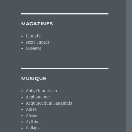
MAGAZINES
LinuxFr
Next-Inpact
OSNews
MUSIQUE
Abby Gundersen
Aephanemer
Aequinoctium Sanguinis
Alnea
Alwaid
Aythis
Collapse