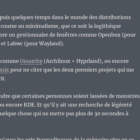
epuis quelques temps dans le monde des distributions
course au minimalisme, que ce soit la logithèque
ncore un gestionnaire de fenêtres comme Openbox (pour
d et Labwc (pour Wayland).
ts comme
Omarchy
(Archlinux + Hyprland), ou encore
emix
pour ne citer que les deux premiers projets qui me
it.
dre que certaines personnes soient lassées de monstres
encore KDE. Et qu’il y ait une recherche de légèreté
uelque chose qui ne mette pas plus de 30 secondes à
 qu’avec les prix frappadingues de la mémoire vive en ce