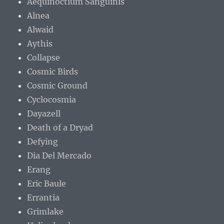
Aequinoctium Sanguinis
Alnea
Alwaid
Aythis
Collapse
Cosmic Birds
Cosmic Ground
Cyclocosmia
Dayazell
Death of a Dryad
Defying
Dia Del Mercado
Erang
Eric Baule
Errantia
Grimlake