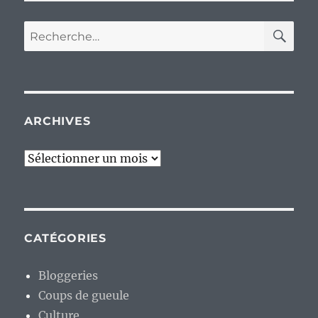
RE
Recherche
pour :
ARCHIVES
Archives
CATÉGORIES
Bloggeries
Coups de gueule
Culture