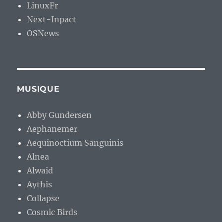
LinuxFr
Next-Inpact
OSNews
MUSIQUE
Abby Gundersen
Aephanemer
Aequinoctium Sanguinis
Alnea
Alwaid
Aythis
Collapse
Cosmic Birds