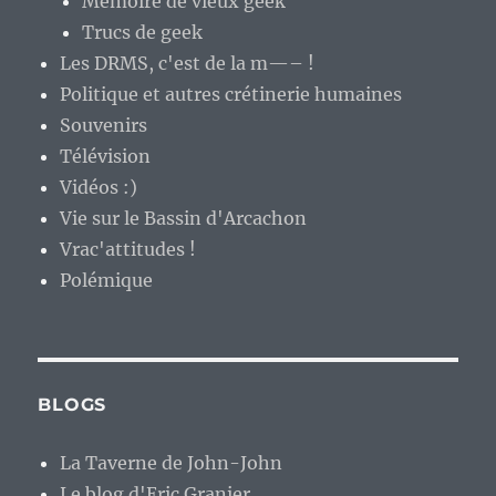
Mémoire de vieux geek
Trucs de geek
Les DRMS, c'est de la m—– !
Politique et autres crétinerie humaines
Souvenirs
Télévision
Vidéos :)
Vie sur le Bassin d'Arcachon
Vrac'attitudes !
Polémique
BLOGS
La Taverne de John-John
Le blog d'Eric Granier