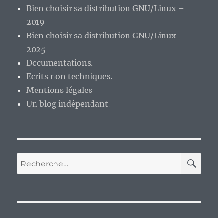
Bien choisir sa distribution GNU/Linux –
Manjaro
Linux
2019
« Canada
Bien choisir sa distribution GNU/Linux –
Dry »
2025
?
Documentations.
Ecrits non techniques.
Mentions légales
Un blog indépendant.
RE
Recherche
pour :