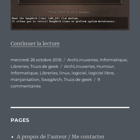
de « SwagArch Linux, une Archl
Continuer la lecture
Publié
Catégories
mercredi 26 octobre 2016
ArchLinuxeries
,
Informatique
,
le
Étiquettes
Libreries
,
Trucs de geek
ArchLinuxeries
,
Humour
,
Informatique
,
Libreries
,
linux
,
logiciel
,
logiciel libre
,
manjarisation
,
SwagArch
,
Trucs de geek
9
sur
commentaires
SwagArch
Linux,
une
Archlinux
manjarisée
PAGES
?
Ou
A propos de l’auteur / Me contacter
une