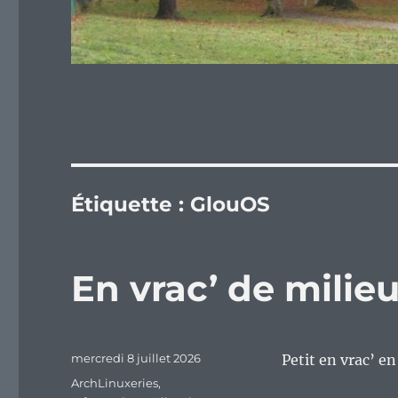
Étiquette :
GlouOS
En vrac’ de mili
Publié
mercredi 8 juillet 2026
Petit en vrac’ e
le
Catégories
ArchLinuxeries
,