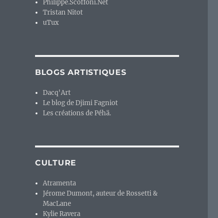
Philippe.Scoffoni.Net
Tristan Nitot
uTux
BLOGS ARTISTIQUES
Dacq'Art
Le blog de Djimi Fagniot
Les créations de Péhä.
CULTURE
Atramenta
Jérome Dumont, auteur de Rossetti &
MacLane
Kylie Ravera