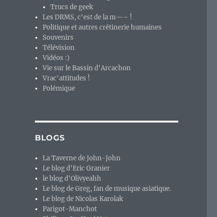
Trucs de geek
Les DRMS, c'est de la m—– !
Politique et autres crétinerie humaines
Souvenirs
Télévision
Vidéos :)
Vie sur le Bassin d'Arcachon
Vrac'attitudes !
Polémique
BLOGS
La Taverne de John-John
Le blog d'Eric Granier
le blog d'Olivyeahh
Le blog de Greg, fan de musique asiatique.
Le blog de Nicolas Karolak
Parigot-Manchot