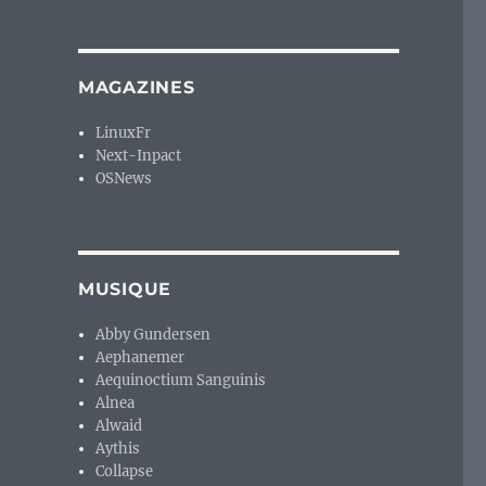
MAGAZINES
LinuxFr
Next-Inpact
OSNews
MUSIQUE
Abby Gundersen
Aephanemer
Aequinoctium Sanguinis
Alnea
Alwaid
Aythis
Collapse