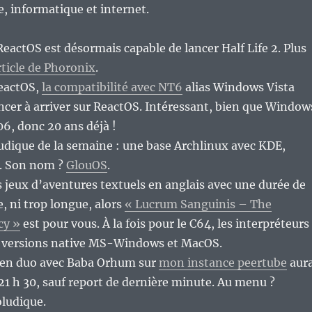
re, informatique et internet.
 ReactOS est désormais capable de lancer Half Life 2. Plus
rticle de Phoronix
.
eactOS,
la compatibilité avec NT6
alias Windows Vista
cer à arriver sur ReactOS. Intéressant, bien que Window
06, donc 20 ans déjà !
ludique de la semaine : une base Archlinux avec KDE,
. Son nom ?
GlouOS
.
s jeux d’aventures textuels en anglais avec une durée de
e, ni trop longue, alors
« Lucrum Sanguinis – The
cy »
est pour vous. À la fois pour le C64, les interpréteurs
 versions native MS-Windows et MacOS.
e en duo avec Baba Orhum sur
mon instance peertube
aur
 à 21 h 30, sauf report de dernière minute. Au menu ?
oludique.