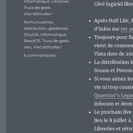
Informatique
,
Libreries
,
Côté logiciel lib
Trucs de geek
,
Vrac'attitudes !
Après Half Life,
Étiquettes
ArchLinuxeries
,
distribution
,
geekeries
,
d’infos sur
cet a
GlouOS
,
Informatique
,
Toujours pour R
ReactOS
,
Trucs de geek
,
vient de commen
vrac
,
Vrac'attitudes !
Vista date de 20
sur
6 commentaires
En
La distribution 
vrac’
Steam et Proton
de
Si vous aimez le
milieu
de
vie ni trop court
semaine…
Quaestor’s Lega
infocom et deux
Le prochain liv
lieu le 8 juillet
Libreries et rétr