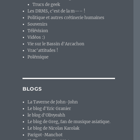
Trucs de geek
Les DRMS, c'est de la m—– !
Politique et autres crétinerie humaines
Souvenirs
Télévision
Vidéos :)
Vie sur le Bassin d'Arcachon
Vrac'attitudes !
Polémique
BLOGS
La Taverne de John-John
Le blog d'Eric Granier
le blog d'Olivyeahh
Le blog de Greg, fan de musique asiatique.
Le blog de Nicolas Karolak
Parigot-Manchot