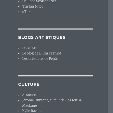
Philippe.Scoffoni.Net
Tristan Nitot
uTux
BLOGS ARTISTIQUES
Dacq'Art
Le blog de Djimi Fagniot
Les créations de Péhä.
CULTURE
Atramenta
Jérome Dumont, auteur de Rossetti &
MacLane
Kylie Ravera