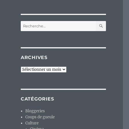
RECHERC
Recherche
pour :
ARCHIVES
n
Archives
ue libre de ma musicothèque. »
CATÉGORIES
Bloggeries
Coups de gueule
Culture