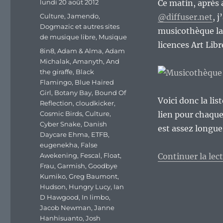
Publié
lundi 20 août 2012
Ce matin, après 
le
Catégories
Culture
,
Jamendo,
@diffuser.net
, 
Dogmazic et autres sites
musicothèque la
de musique libre
,
Musique
licences Art Lib
Étiquettes
8in8
,
Adam & Alma
,
Adam
Michalak
,
Amanyth
,
And
the giraffe
,
Black
Flamingo
,
Blue Haired
Girl
,
Botany Bay
,
Bound Of
Voici donc la lis
Reflection
,
cloudkicker
,
Cosmic Birds
,
Culture
,
lien pour chaque
Cyber Snake
,
Danish
est assez longue
Daycare Ehma
,
ETFB
,
eugenekha
,
False
Awekening
,
Fescal
,
Float
,
Continuer la lec
Frau
,
Garmish
,
Goodbye
Kumiko
,
Greg Baumont
,
Hudson
,
Hungry Lucy
,
Ian
D Hawgood
,
In limbo
,
Jacob Newman
,
Janne
Hanhisuanto
,
Josh