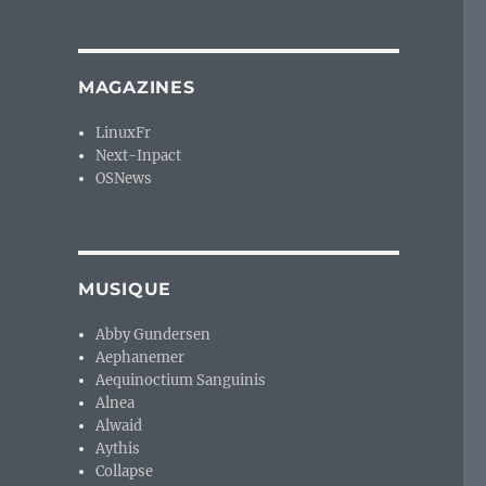
MAGAZINES
LinuxFr
Next-Inpact
OSNews
MUSIQUE
Abby Gundersen
Aephanemer
Aequinoctium Sanguinis
Alnea
Alwaid
Aythis
Collapse