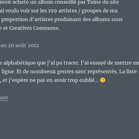
avoir acheté un album conseillé par Toine du site
j’ai voulu voir sur les 199 artistes / groupes de ma
 proportion d’artistes produisant des albums sous
re et Creatives Commons.
te alphabétique que j’ai pu tracer. J’ai essayé de mettre u
 ligne. Et de nombreux genres sont représentés. La liste
, et j’espère ne pas en avoir trop oublié…
de « Point rapide sur les artistes / groupes de musiq
ture