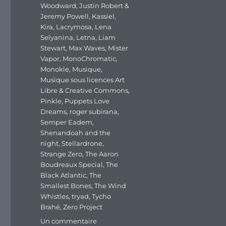
Woodward
,
Justin Robert &
Jeremy Powell
,
Kassiel
,
Kira
,
Lacrymosa
,
Lena
Selyanina
,
Letna
,
Liam
Stewart
,
Max Waves
,
Mister
Vapor
,
MonoChromatic
,
Monokle
,
Musique
,
Musique sous licences Art
Libre & Creative Commons
,
Pinkle
,
Puppets Love
Dreams
,
roger subirana
,
Semper Eadem
,
Shenandoah and the
night
,
Stellardrone
,
Strange Zero
,
The Aaron
Boudreaux Special
,
The
Black Atlantic
,
The
Smallest Bones
,
The Wind
Whistles
,
tryad
,
Tycho
Brahé
,
Zero Project
sur
Un commentaire