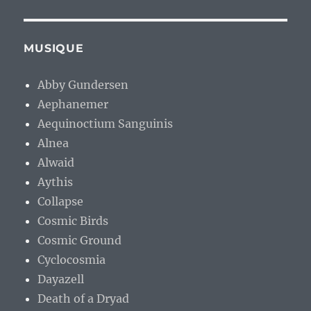
MUSIQUE
Abby Gundersen
Aephanemer
Aequinoctium Sanguinis
Alnea
Alwaid
Aythis
Collapse
Cosmic Birds
Cosmic Ground
Cyclocosmia
Dayazell
Death of a Dryad