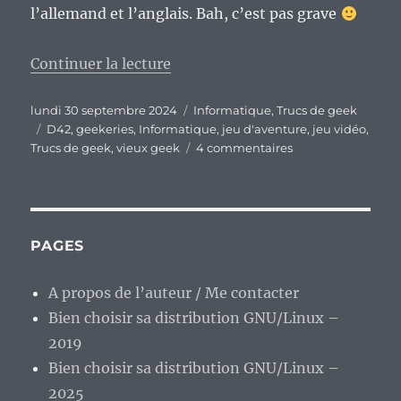
l’allemand et l’anglais. Bah, c’est pas grave
de « Ah, les jeux d’aventures s
Continuer la lecture
Publié
Catégories
lundi 30 septembre 2024
Informatique
,
Trucs de geek
le
Étiquettes
D42
,
geekeries
,
Informatique
,
jeu d'aventure
,
jeu vidéo
,
sur
Trucs de geek
,
vieux geek
4 commentaires
Ah,
les
jeux
d’aventures
semi-
PAGES
textuels…
Quand
A propos de l’auteur / Me contacter
y
Bien choisir sa distribution GNU/Linux –
en
a
2019
plus…
Bien choisir sa distribution GNU/Linux –
2025