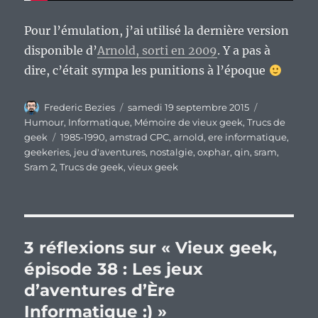
Pour l’émulation, j’ai utilisé la dernière version
disponible d’
Arnold, sorti en 2009
. Y a pas à
dire, c’était sympa les punitions à l’époque
Auteur
Publié
Catégories
Frederic Bezies
samedi 19 septembre 2015
le
Humour
,
Informatique
,
Mémoire de vieux geek
,
Trucs de
Étiquettes
geek
1985-1990
,
amstrad CPC
,
arnold
,
ere informatique
,
geekeries
,
jeu d'aventures
,
nostalgie
,
oxphar
,
qin
,
sram
,
Sram 2
,
Trucs de geek
,
vieux geek
3 réflexions sur « Vieux geek,
épisode 38 : Les jeux
d’aventures d’Ère
Informatique :) »