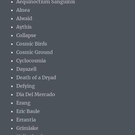
Aequinoctium Sanguinis
Alnea
Alwaid
Aythis
Collapse
Cosmic Birds
Cosmic Ground
Cyclocosmia
Dayazell
Death of a Dryad
Defying
Dia Del Mercado
Erang
Eric Baule
Errantia
Grimlake