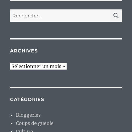
RE
Recherche
pour :
ARCHIVES
Archives
CATÉGORIES
Bloggeries
Coups de gueule
Culture