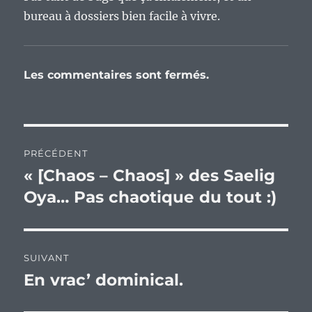
bureau à dossiers bien facile à vivre.
Les commentaires sont fermés.
Navigation
PRÉCÉDENT
de
« [Chaos – Chaos] » des Saelig
Publication
précédente :
Oya… Pas chaotique du tout :)
l’article
SUIVANT
En vrac’ dominical.
Publication
suivante :