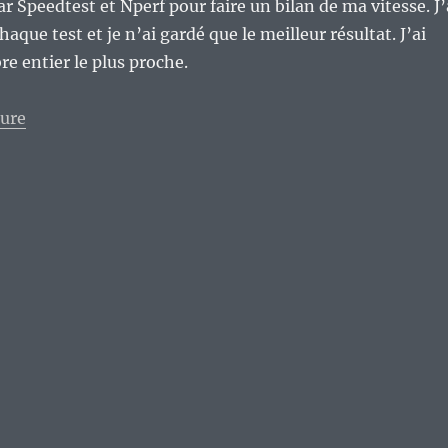
ar Speedtest et Nperf pour faire un bilan de ma vitesse. J’
chaque test et je n’ai gardé que le meilleur résultat. J’ai
e entier le plus proche.
de « Mon premier mois avec la fibre, un bilan. »
ture