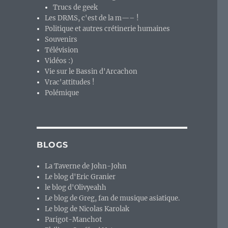
Trucs de geek
Les DRMS, c'est de la m—– !
Politique et autres crétinerie humaines
Souvenirs
Télévision
Vidéos :)
Vie sur le Bassin d'Arcachon
Vrac'attitudes !
Polémique
BLOGS
La Taverne de John-John
Le blog d'Eric Granier
le blog d'Olivyeahh
Le blog de Greg, fan de musique asiatique.
Le blog de Nicolas Karolak
Parigot-Manchot