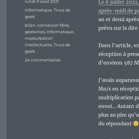
Publié
lundi 9 août 2021
Le 6 juillet 202
le
Catégories
Informatique
,
Trucs de
après-midi de pa
geek
an et demi après
Étiquettes
bilan
,
connexion fibre
,
prévu sur la dit
geekeries
,
Informatique
,
masturbation
intellectuelle
,
Trucs de
Dans l’article, e
geek
réception à pres
sur
24 commentaires
d’environ 587 Mb
Mon
premier
mois
J’avais auparav
avec
Mo/s en réceptio
la
multiplication pa
fibre,
un
envoi… Autant di
bilan.
plus au pire qu’
du répondant