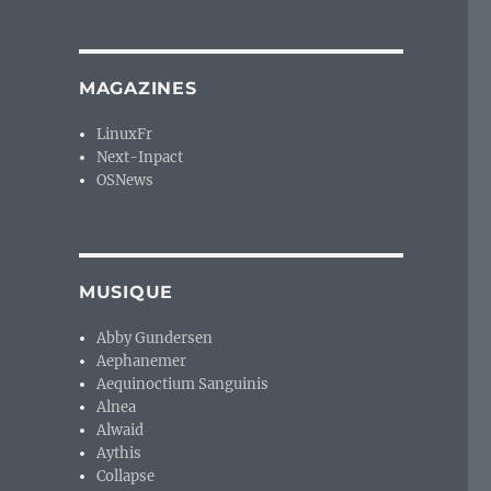
MAGAZINES
LinuxFr
Next-Inpact
OSNews
MUSIQUE
Abby Gundersen
Aephanemer
Aequinoctium Sanguinis
Alnea
Alwaid
Aythis
Collapse