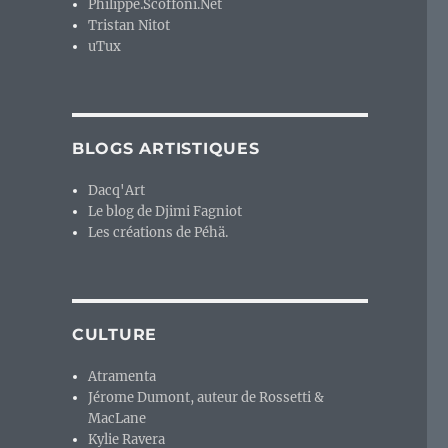
Philippe.Scoffoni.Net
Tristan Nitot
uTux
BLOGS ARTISTIQUES
Dacq'Art
Le blog de Djimi Fagniot
Les créations de Péhä.
CULTURE
Atramenta
Jérome Dumont, auteur de Rossetti &
MacLane
Kylie Ravera