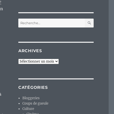
e
un
RECHERC
Recherche
pour :
ARCHIVES
Archives
CATÉGORIES
à
Bloggeries
Coups de gueule
Culture