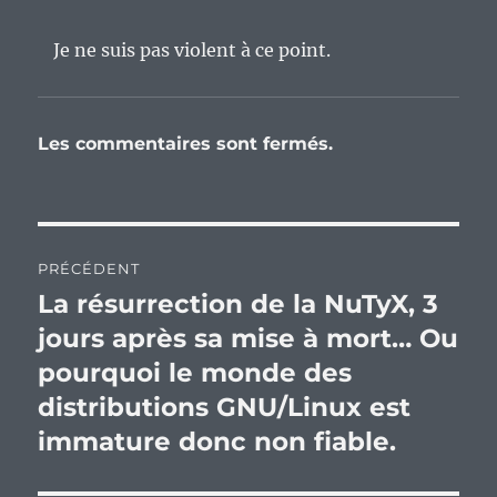
Je ne suis pas violent à ce point.
Les commentaires sont fermés.
Navigation
PRÉCÉDENT
de
La résurrection de la NuTyX, 3
Publication
précédente :
jours après sa mise à mort… Ou
l’article
pourquoi le monde des
distributions GNU/Linux est
immature donc non fiable.