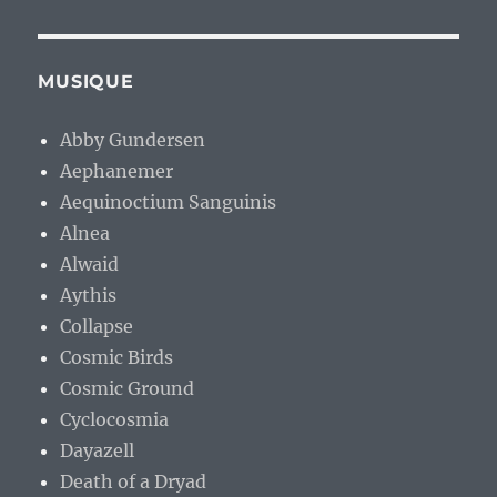
MUSIQUE
Abby Gundersen
Aephanemer
Aequinoctium Sanguinis
Alnea
Alwaid
Aythis
Collapse
Cosmic Birds
Cosmic Ground
Cyclocosmia
Dayazell
Death of a Dryad