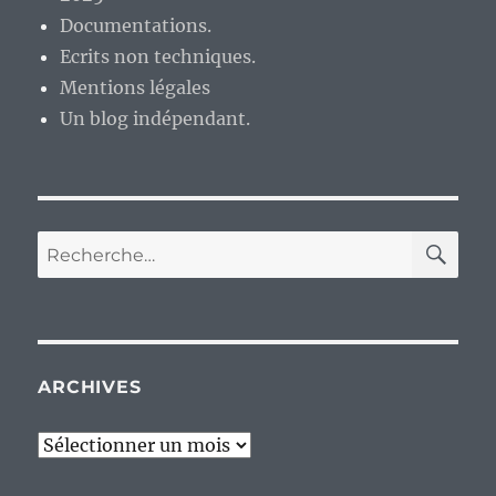
Documentations.
Ecrits non techniques.
Mentions légales
Un blog indépendant.
RE
Recherche
pour :
ARCHIVES
Archives