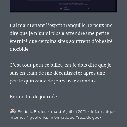
J’ai maintenant l’esprit tranquille. Je peux me
dire que je n’aurai plus à attendre une petite
éternité que certains sites souffrent d’obésité
morbide.
C’est tout pour ce billet, car je dois dire que je
suis en train de me décontracter après une
petite quinzaine de jours assez tendus.
Bonne fin de journée.
Auteur
Publié
Catégories
Frederic Bezies
mardi 6 juillet 2021
Informatique
,
le
Étiquettes
Internet
geekeries
,
Informatique
,
Trucs de geek