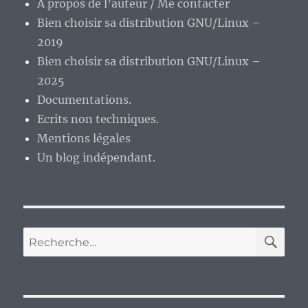
A propos de l’auteur / Me contacter
faire
Bien choisir sa distribution GNU/Linux –
avec
une
2019
Archlinux…
Bien choisir sa distribution GNU/Linux –
2025
Documentations.
Ecrits non techniques.
Mentions légales
Un blog indépendant.
RE
Recherche
pour :