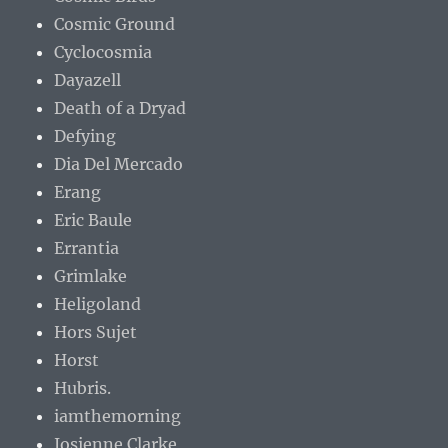
Cosmic Ground
Cyclocosmia
Dayazell
Death of a Dryad
Defying
Dia Del Mercado
Erang
Eric Baule
Errantia
Grimlake
Heligoland
Hors Sujet
Horst
Hubris.
iamthemorning
Josienne Clarke