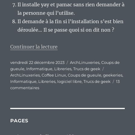
Il installe yay et pamac sans rien demander à
la personne qui l’utilise.
Il demande à la fin si l’installation s’est bien
déroulée… Il se passe quoi si on dit non ?
de « Coffee Linux, ce qu’il ne fa
Continuer la lecture
Publié
Catégories
vendredi 22 décembre 2023
ArchLinuxeries
,
Coups de
le
Étiquettes
gueule
,
Informatique
,
Libreries
,
Trucs de geek
ArchLinuxeries
,
Coffee Linux
,
Coups de gueule
,
geekeries
,
Informatique
,
Libreries
,
logiciel libre
,
Trucs de geek
13
sur
commentaires
Coffee
Linux,
ce
qu’il
ne
PAGES
faut
pas