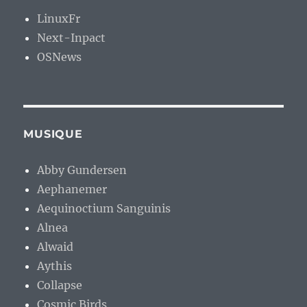
LinuxFr
Next-Inpact
OSNews
MUSIQUE
Abby Gundersen
Aephanemer
Aequinoctium Sanguinis
Alnea
Alwaid
Aythis
Collapse
Cosmic Birds