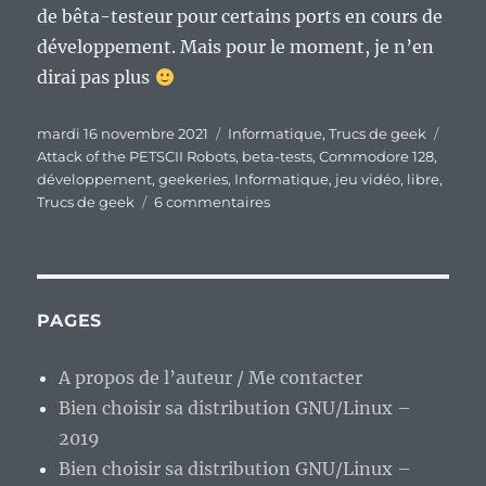
de bêta-testeur pour certains ports en cours de
développement. Mais pour le moment, je n’en
dirai pas plus
Publié
Catégories
Étiqu
mardi 16 novembre 2021
Informatique
,
Trucs de geek
le
Attack of the PETSCII Robots
,
beta-tests
,
Commodore 128
,
développement
,
geekeries
,
Informatique
,
jeu vidéo
,
libre
,
sur
Trucs de geek
6 commentaires
Ça
fait
quoi
d’être
un
PAGES
bêta-
testeur
A propos de l’auteur / Me contacter
de
Bien choisir sa distribution GNU/Linux –
jeu
?
2019
L’exemple
Bien choisir sa distribution GNU/Linux –
avec