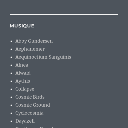
MUSIQUE
Abby Gundersen
Aephanemer
Aequinoctium Sanguinis
Alnea
Alwaid
Aythis
Collapse
Cosmic Birds
Cosmic Ground
Cyclocosmia
Dayazell