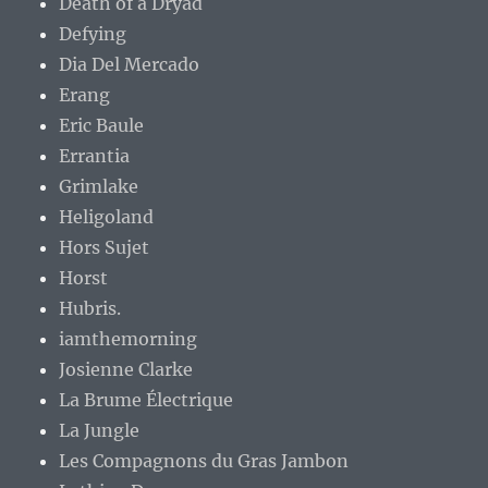
Death of a Dryad
Defying
Dia Del Mercado
Erang
Eric Baule
Errantia
Grimlake
Heligoland
Hors Sujet
Horst
Hubris.
iamthemorning
Josienne Clarke
La Brume Électrique
La Jungle
Les Compagnons du Gras Jambon