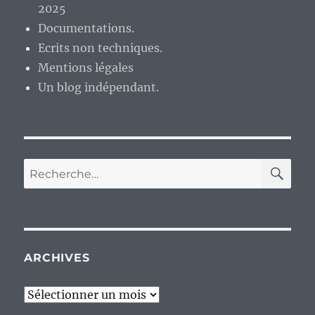
2025
le
port
Documentations.
pour
Ecrits non techniques.
Commodore
Mentions légales
128
du
Un blog indépendant.
jeu
« Attack
of
the
Petscii
RE
Recherche
Robots ».
pour :
ARCHIVES
Archives