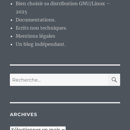
Bien choisir sa distribution GNU/Linux –
l’épopée
2025
de
Mono,
Documentations.
l’implémentation
Ecrits non techniques.
libre
Mentions légales
de
.Net
Un blog indépendant.
RE
Recherche
pour :
ARCHIVES
Archives