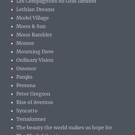
Les Compagnons du Gras Jambon
Lethian Dreams
Model Village
Moon & Sun
Moon Rambler
Moreor
Mourning Dove
Ordinary Vision
Ossonor
Parqks
Persona
Peter Gregson
Rise of Avernus
Syncatto
Terraformer
The beauty the world makes us hope for