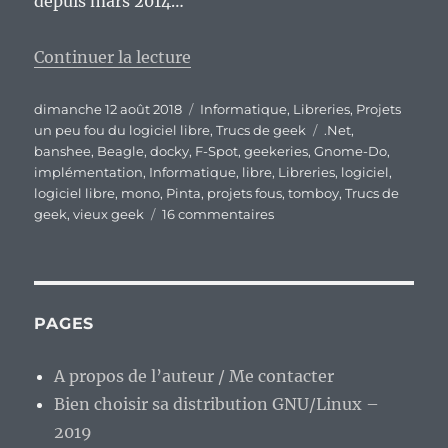
depuis mars 2014…
de « Les projets un peu fou du lo
Continuer la lecture
Publié
Catégories
dimanche 12 août 2018
Informatique
,
Libreries
,
Projets
le
Étiquettes
un peu fou du logiciel libre
,
Trucs de geek
.Net
,
banshee
,
Beagle
,
docky
,
F-Spot
,
geekeries
,
Gnome-Do
,
implémentation
,
Informatique
,
libre
,
Libreries
,
logiciel
,
logiciel libre
,
mono
,
Pinta
,
projets fous
,
tomboy
,
Trucs de
sur
geek
,
vieux geek
16 commentaires
Les
projets
un
peu
fou
PAGES
du
logiciel
A propos de l’auteur / Me contacter
libre,
Bien choisir sa distribution GNU/Linux –
épisode
20
2019
: