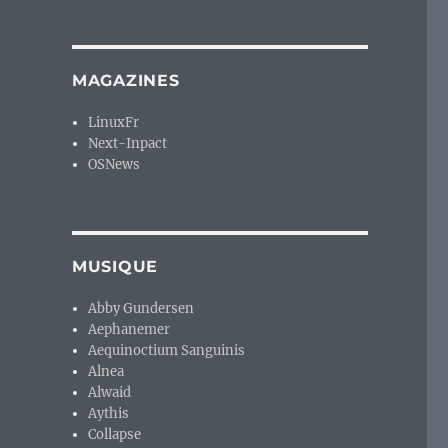
MAGAZINES
LinuxFr
Next-Inpact
OSNews
MUSIQUE
Abby Gundersen
Aephanemer
Aequinoctium Sanguinis
Alnea
Alwaid
Aythis
Collapse