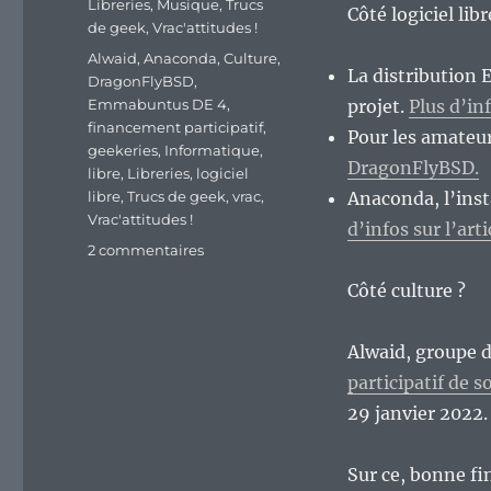
Libreries
,
Musique
,
Trucs
Côté logiciel lib
de geek
,
Vrac'attitudes !
Étiquettes
Alwaid
,
Anaconda
,
Culture
,
La distribution 
DragonFlyBSD
,
Emmabuntus DE 4
,
projet.
Plus d’in
financement participatif
,
Pour les amateu
geekeries
,
Informatique
,
DragonFlyBSD.
libre
,
Libreries
,
logiciel
libre
,
Trucs de geek
,
vrac
,
Anaconda, l’inst
Vrac'attitudes !
d’infos sur l’art
sur
2 commentaires
En
Côté culture ?
vrac’
de
milieu
Alwaid, groupe d
de
participatif de 
semaine…
29 janvier 2022.
Sur ce, bonne fi