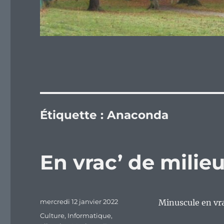
Étiquette :
Anaconda
En vrac’ de mili
Publié
mercredi 12 janvier 2022
Minuscule en vra
le
Catégories
Culture
,
Informatique
,