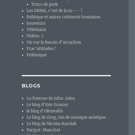
Trucs de geek
Les DRMS, c'est de la m—– !
Politique et autres crétinerie humaines
Souvenirs
Télévision
Vidéos :)
Vie sur le Bassin d'Arcachon
Vrac'attitudes !
Polémique
BLOGS
La Taverne de John-John
Le blog d'Eric Granier
le blog d'Olivyeahh
Le blog de Greg, fan de musique asiatique.
Le blog de Nicolas Karolak
Parigot-Manchot