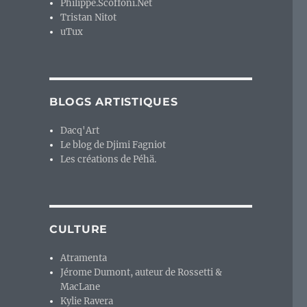
Philippe.Scoffoni.Net
Tristan Nitot
uTux
BLOGS ARTISTIQUES
Dacq'Art
Le blog de Djimi Fagniot
Les créations de Péhä.
CULTURE
Atramenta
Jérome Dumont, auteur de Rossetti &
MacLane
Kylie Ravera