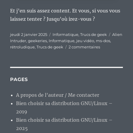
Et j’en suis assez content. Et vous, si vous vous
laissez tenter ? Jusqu’où irez-vous ?
Publié
Catégories
Étiquettes
jeudi 2 janvier 2025
Informatique
,
Trucs de geek
Alien
le
Intruder
,
geekeries
,
Informatique
,
jeu vidéo
,
ms-dos
,
sur
rétroludique
,
Trucs de geek
2 commentaires
« Alien
Intruder »,
un
bon
petit
PAGES
jeu
rétroludique
A propos de l’auteur / Me contacter
pour
Bien choisir sa distribution GNU/Linux –
commencer
l’année
2019
2025.
Bien choisir sa distribution GNU/Linux –
2025