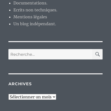
Documentations.
Ecrits non techniques.
Mentions légales
Un blog indépendant.
RE
Recherche
pour :
ARCHIVES
Archives