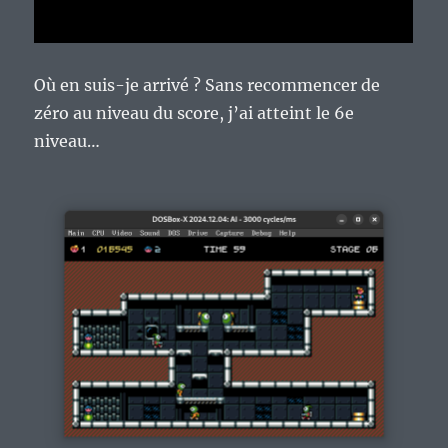
Où en suis-je arrivé ? Sans recommencer de
zéro au niveau du score, j’ai atteint le 6e
niveau…