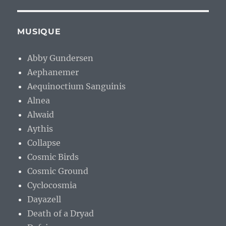
MUSIQUE
Abby Gundersen
Aephanemer
Aequinoctium Sanguinis
Alnea
Alwaid
Aythis
Collapse
Cosmic Birds
Cosmic Ground
Cyclocosmia
Dayazell
Death of a Dryad