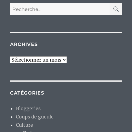
RE
Recherche
pour :
ARCHIVES
Archives
CATÉGORIES
Bloggeries
Coups de gueule
Culture