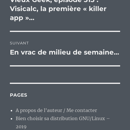
précédente :
Visicalc, la première « killer
l’article
app »…
SUIVANT
En vrac de milieu de semaine…
Publication
suivante :
PAGES
A propos de l’auteur / Me contacter
Bien choisir sa distribution GNU/Linux –
2019