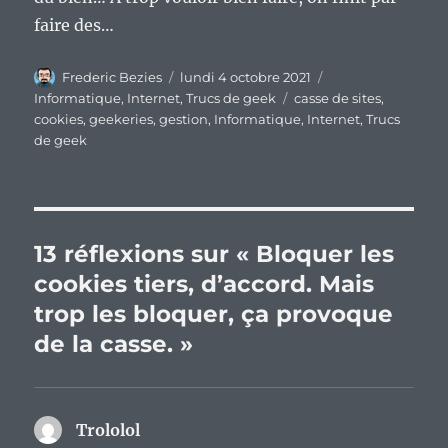
faire des…
Auteur
Publié
Catégories
Frederic Bezies
lundi 4 octobre 2021
le
Étiquettes
Informatique
,
Internet
,
Trucs de geek
casse de sites
,
cookies
,
geekeries
,
gestion
,
Informatique
,
Internet
,
Trucs
de geek
13 réflexions sur « Bloquer les
cookies tiers, d’accord. Mais
trop les bloquer, ça provoque
de la casse. »
Trololol
dit :