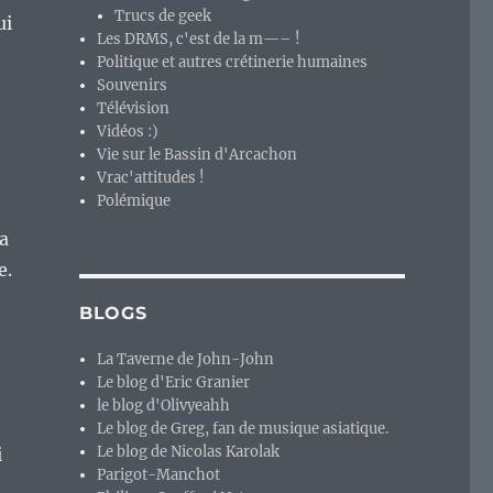
Trucs de geek
ui
Les DRMS, c'est de la m—– !
Politique et autres crétinerie humaines
Souvenirs
Télévision
Vidéos :)
Vie sur le Bassin d'Arcachon
Vrac'attitudes !
Polémique
ra
e.
BLOGS
La Taverne de John-John
Le blog d'Eric Granier
le blog d'Olivyeahh
Le blog de Greg, fan de musique asiatique.
Le blog de Nicolas Karolak
i
Parigot-Manchot