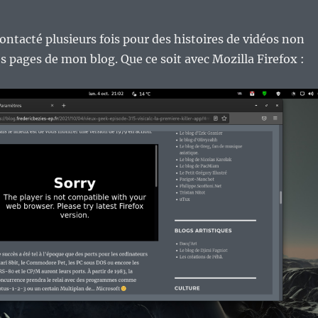
contacté plusieurs fois pour des histoires de vidéos non
es pages de mon blog. Que ce soit avec Mozilla Firefox :