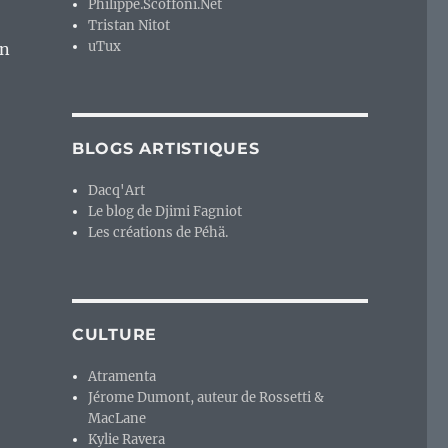
Philippe.Scoffoni.Net
Tristan Nitot
uTux
en
BLOGS ARTISTIQUES
Dacq'Art
Le blog de Djimi Fagniot
Les créations de Péhä.
CULTURE
Atramenta
Jérome Dumont, auteur de Rossetti &
MacLane
Kylie Ravera