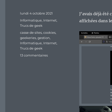
Publié
lundi 4 octobre 2021
J’avais déjà été 
le
Catégories
Informatique
,
Internet
,
affichées dans l
Trucs de geek
Étiquettes
casse de sites
,
cookies
,
geekeries
,
gestion
,
Informatique
,
Internet
,
Trucs de geek
sur
13 commentaires
Bloquer
les
cookies
tiers,
d’accord.
Mais
trop
les
bloquer,
ça