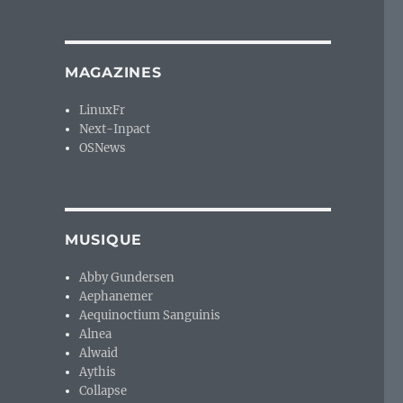
MAGAZINES
LinuxFr
Next-Inpact
OSNews
MUSIQUE
Abby Gundersen
Aephanemer
Aequinoctium Sanguinis
Alnea
Alwaid
Aythis
Collapse