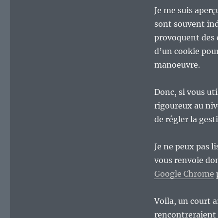
Je me suis aperç
sont souvent in
provoquent des 
d’un cookie pour
manoeuvre.
Donc, si vous ut
rigoureux au nive
de régler la ges
Je ne peux pas li
vous renvoie don
Google Chrome
p
Voila, un court a
rencontreraient