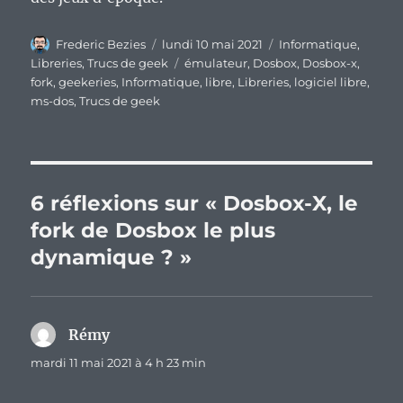
Auteur
Publié
Catégories
Frederic Bezies
lundi 10 mai 2021
Informatique
,
le
Étiquettes
Libreries
,
Trucs de geek
émulateur
,
Dosbox
,
Dosbox-x
,
fork
,
geekeries
,
Informatique
,
libre
,
Libreries
,
logiciel libre
,
ms-dos
,
Trucs de geek
6 réflexions sur « Dosbox-X, le
fork de Dosbox le plus
dynamique ? »
Rémy
dit :
mardi 11 mai 2021 à 4 h 23 min