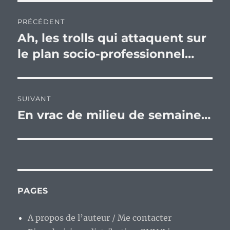
Navigation
PRÉCÉDENT
de
Ah, les trolls qui attaquent sur
Publication
précédente :
le plan socio-professionnel…
l’article
SUIVANT
En vrac de milieu de semaine…
Publication
suivante :
PAGES
A propos de l’auteur / Me contacter